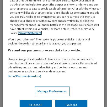
data or unique identifiers, on your device. Selecting I Accept enables
tracking technologies to support the purposes shown under we and our
partners process data to provide. Selecting Reject All or withdrawing your
consent will disable them. If trackers are disabled, some content and ads
you see may not be as relevant to you. You can resurface this menu to
Die ene cliënt. ‘Ze had zich
change your choices or withdraw consent at any time by clicking the
ingehouden’
Manage Preferences link on the bottom of the webpage. Your choices will
have effect within our Website. For more details, refer to our Privacy
Policy.
Privacy Statement
Er is één meisje dat ik nooit zal vergeten. Mijn
Would you rather not? Then we only place essential and statistical
herinnering aan haar blijft altijd een beetje
cookies, these do not record any data about you as a person
schuren. Ik maakte kennis met haar na lang
We and our partners process data to provide:
aandringen van haar moeder, die uitbehandeld
Use precise geolocation data. Actively scan device characteristics for
was bij de ggz. 'Mijn dochter heeft helemaal geen
identification. Store and/or access information on a device. Personalised
therapie nodig, maar gewoon een luisterend oor'
advertising and content, advertising and content measurement,
audience research and services development.
was haar smeekbede, waar ik uiteindelijk voor
List of Partners (vendors)
zwichtte. Mijn indruk was dat niet alleen moeder,
maar het hele gezin inmiddels uitbehandeld was,
Manage Preferences
ondanks alle goed bedoelde ingezette zware
jeugdzorg. Ga er maar aanstaan: broertje
Reject All
I Accept
autistisch, vader die bezig was een vrouw te