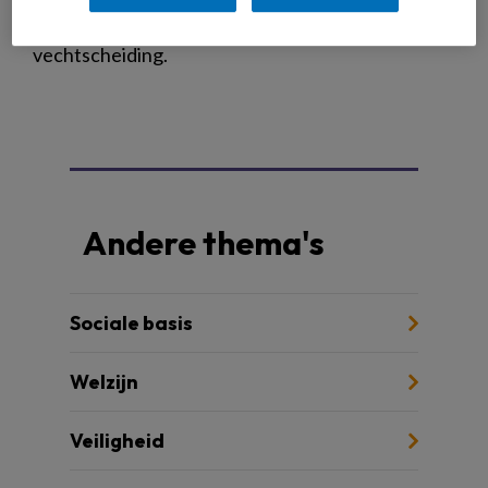
worden, ouders verwikkeld in een oeverloze
vechtscheiding.
Andere thema's
Sociale basis
Welzijn
Veiligheid