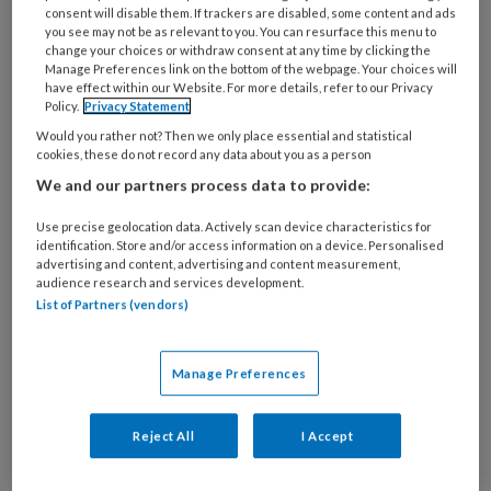
consent will disable them. If trackers are disabled, some content and ads
you see may not be as relevant to you. You can resurface this menu to
change your choices or withdraw consent at any time by clicking the
Manage Preferences link on the bottom of the webpage. Your choices will
Van energie naar veerkracht.
have effect within our Website. For more details, refer to our Privacy
Policy.
Privacy Statement
Integratie van vluchtelingen
Would you rather not? Then we only place essential and statistical
cookies, these do not record any data about you as a person
Voor vluchtelingen is een goed verloop van de
We and our partners process data to provide:
eerste jaren na de vlucht doorslaggevend voor
hun latere integratie. Maatschappelijke condities
Use precise geolocation data. Actively scan device characteristics for
zijn daarbij belangrijker dan individuele
identification. Store and/or access information on a device. Personalised
advertising and content, advertising and content measurement,
competenties. Om beleid te laten aansluiten bij
audience research and services development.
wat mensen nodig hebben, zijn er verbinders
List of Partners (vendors)
nodig tussen instituties en leefwerelden. Sociaal
werkers kunnen die rol op zich nemen door hun
Manage Preferences
kennis in te zetten én responsief te zijn, aldus
Halleh Ghorashi.
Reject All
I Accept