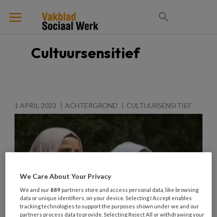
Cultuursensitief
1 APRIL 2023
ACHTERGROND
CULTUURSENSITIEF
We Care About Your Privacy
We and our
889
partners store and access personal data, like browsing
data or unique identifiers, on your device. Selecting I Accept enables
tracking technologies to support the purposes shown under we and our
partners process data to provide. Selecting Reject All or withdrawing your