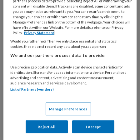
partners process data to provide. Selecting Reject All or withdrawing your
consent will disable them. If trackers are disabled, some content and ads
you see may not be as relevant to you. You can resurface this menu to
change your choices or withdraw consent at any time by clicking the
Manage Preferences link on the bottom of the webpage. Your choices will
have effect within our Website. For more details, refer to our Privacy
De kunst van inclusief sociaal
Policy.
Privacy Statement
werk
Would you rather not? Then we only place essential and statistical
cookies, these do not record any data about you as a person
Kunst kan in haar rijkheid en variëteit worden
We and our partners process data to provide:
ingezet om een inclusieve samenleving te
Use precise geolocation data. Actively scan device characteristics for
bevorderen. Maar hoe doe je dat? Want ook het
identification. Store and/or access information on a device. Personalised
werken met kunst kan mensen uitsluiten. In het
advertising and content, advertising and content measurement,
audience research and services development.
onderzoek naar het project De Kunst van Delen is
List of Partners (vendors)
gezocht naar de do's en don't's bij het inzetten van
kunst door sociale en culturele professionals
Manage Preferences
gericht op een inclusieve relatie tussen ouderen
en jongeren in de stad Utrecht. Wat betekent dit
Reject All
I Accept
voor het sociaal werk en de verdere
professionalisering ervan?