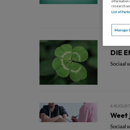
samenlev
information
research an
gemeens
List of Par
niet lan
Manage 
11 OKTOB
DIE E
Sociaal w
6 AUGUST
Weet 
Sociaal 