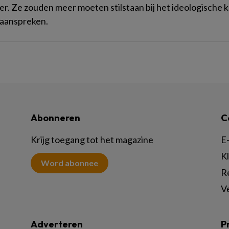
r. Ze zouden meer moeten stilstaan bij het ideologische
 aanspreken.
Abonneren
C
Krijg toegang tot het magazine
E-
K
Word abonnee
R
V
Adverteren
P