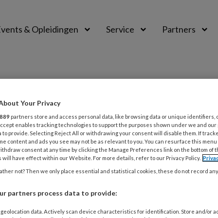
vents & Opleidingen
Service
Partners
About Your Privacy
889
partners store and access personal data, like browsing data or unique identifiers, 
 Accept enables tracking technologies to support the purposes shown under we and our
 to provide. Selecting Reject All or withdrawing your consent will disable them. If track
me content and ads you see may not be as relevant to you. You can resurface this menu
ithdraw consent at any time by clicking the Manage Preferences link on the bottom of 
 will have effect within our Website. For more details, refer to our Privacy Policy.
Priva
ther not? Then we only place essential and statistical cookies, these do not record an
ER 2025
ACHTERGROND
GEHANDICAPTENZORG
anning tussen individu en gemeenschap T
r partners process data to provide:
neiging om radicaal afstand te nemen van eerdere ideeën
geolocation data. Actively scan device characteristics for identification. Store and/or 