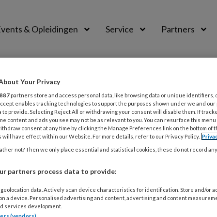
vents & Opleidingen
Service
Partners
About Your Privacy
887
partners store and access personal data, like browsing data or unique identifiers, 
 Accept enables tracking technologies to support the purposes shown under we and our
 to provide. Selecting Reject All or withdrawing your consent will disable them. If track
me content and ads you see may not be as relevant to you. You can resurface this menu
ithdraw consent at any time by clicking the Manage Preferences link on the bottom of 
 will have effect within our Website. For more details, refer to our Privacy Policy.
Priva
ther not? Then we only place essential and statistical cookies, these do not record an
r partners process data to provide:
RI 2024
ONDERZOEK
JEUGD EN OPVOEDING
ren met gedragsproblemen. Een duwtje i
geolocation data. Actively scan device characteristics for identification. Store and/or 
 on a device. Personalised advertising and content, advertising and content measurem
 naar psychologische en sociaal-maatschappelijke zorg vo
d services development.
tners (vendors)