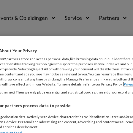
vents & Opleidingen
Service
Partners
IE
About Your Privacy
889
partners store and access personal data, like browsing data or unique identifiers, 
 Accept enables tracking technologies to support the purposes shown under we and our
 to provide. Selecting Reject All or withdrawing your consent will disable them. If track
tatie
me content and ads you see may not be as relevant to you. You can resurface this menu
ithdraw consent at any time by clicking the Manage Preferences link on the bottom of 
 will have effect within our Website. For more details, refer to our Privacy Policy.
Priva
ther not? Then we only place essential and statistical cookies, these do not record an
ER 2024
ACHTERGROND
ETHISCHE PROFESSIONALITEIT
r partners process data to provide:
e vaak een omslag in het denken over kla
geolocation data. Actively scan device characteristics for identification. Store and/or 
 on a device. Personalised advertising and content, advertising and content measurem
gwerker Hendrika van Deijk is lid van de Commissie van Co
d services development.
tners (vendors)