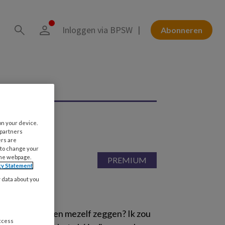
Inloggen via BPSW
Abonneren
on your device.
 partners
ers are
 to change your
the webpage.
cy Statement
y data about you
nnis van nu, tegen mezelf zeggen? Ik zou
access