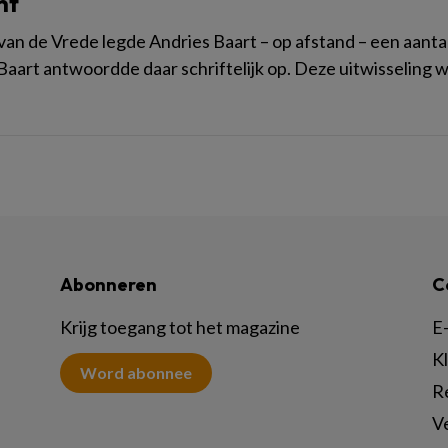
nt
an de Vrede legde Andries Baart – op afstand – een aantal
Baart antwoordde daar schriftelijk op. Deze uitwisseling w
Abonneren
C
Krijg toegang tot het magazine
E-
K
Word abonnee
R
V