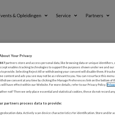
vents & Opleidingen
Service
Partners
About Your Privacy
887
partners store and access personal data, like browsing data or unique identifiers, 
 Accept enables tracking technologies to support the purposes shown under we and our
 to provide. Selecting Reject All or withdrawing your consent will disable them. If track
me content and ads you see may not be as relevant to you. You can resurface this menu
ithdraw consent at any time by clicking the Manage Preferences link on the bottom of 
 will have effect within our Website. For more details, refer to our Privacy Policy.
Priva
026
COLUMN
ther not? Then we only place essential and statistical cookies, these do not record an
n Wat zou ik zeggen?
r partners process data to provide:
eer student Social Work zou zijn, wat zou ik dan, met de ke
geolocation data. Actively scan device characteristics for identification. Store and/or 