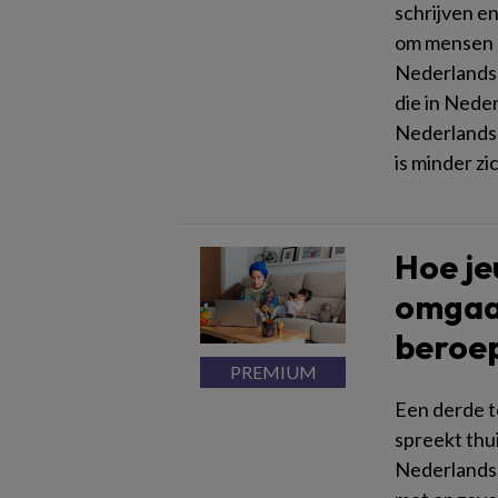
schrijven e
om mensen 
Nederlands 
die in Nede
Nederlands 
is minder zi
Hoe je
omgaa
beroep
Een derde t
spreekt thui
Nederlands.