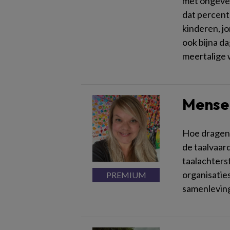
met ongeveer
dat percent
kinderen, j
ook bijna d
meertalige 
Mensen
Hoe dragen v
de taalvaar
taalachters
organisaties
samenleving 