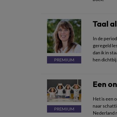
Taal a
In de period
geregeld les
dan ik in st
hen dichtbij
Een o
Het is een 
naar schatt
Nederland m