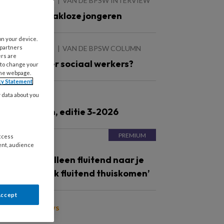
 AUGUSTUS 2026
VAN DE BPSW INTERVIEW
erken met dakloze jongeren
on your device.
 partners
 AUGUSTUS 2026
VAN DE BPSW COLUMN
ers are
eer of minder sociaal werkers?
 to change your
the webpage.
cy Statement
y data about you
JUNI 2026
ronnenlijsten, editie 3-2026
access
 MEI 2026
ent, audience
ortret ‘Niet alleen fluitend naar je
erk, maar ook fluitend thuiskomen’
Accept
oon meer nieuws