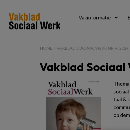
Vakinformatie
E
Vakblad
Sociaal
HOME
VAKBLAD SOCIAAL WERK NR. 4, 2024
Werk
Vakblad Sociaal 
Theman
sociaal
taal & 
communi
op dem