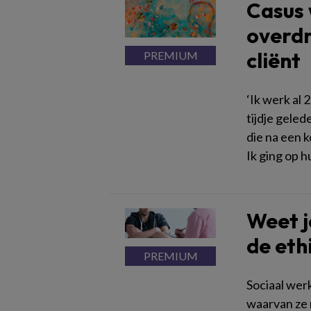
Casus 
overdr
cliënt
‘Ik werk al 
tijdje gele
die na een 
Ik ging op 
Weet j
de eth
Sociaal wer
waarvan ze n