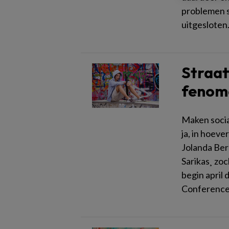
problemen s
uitgesloten
Straat
fenom
Maken socia
ja, in hoeve
Jolanda Ber
Sarikas¸ zo
begin april
Conference