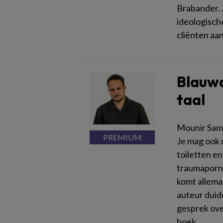
Brabander. 
ideologisch
cliënten aa
Blauwd
taal
Mounir Samu
Je mag ook 
toiletten e
traumaporno
komt allema
auteur duide
gesprek ove
boek.