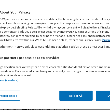
4
W
About Your Privacy
889
partners store and access personal data, like browsing data or unique identifiers, 
 Accept enables tracking technologies to support the purposes shown under we and our
3
 to provide. Selecting Reject All or withdrawing your consent will disable them. If track
M
me content and ads you see may not be as relevant to you. You can resurface this menu
ithdraw consent at any time by clicking the Manage Preferences link on the bottom of 
ioneel – Het belang
 will have effect within our Website. For more details, refer to our Privacy Policy.
Priva
al
ther not? Then we only place essential and statistical cookies, these do not record an
2 
B
r partners process data to provide:
ensen is taal iets vanzelfsprekends. Maar
geolocation data. Actively scan device characteristics for identification. Store and/or 
t vanzelf. Sociaal werker van het jaar
23
 on a device. Personalised advertising and content, advertising and content measurem
e Jager wees er al eerder op hoe talig de
d services development.
P
tners (vendors)
 is. Veel meer mensen dan vaak gedacht
w
en moeite om daarin mee te komen. Naar
,5 miljoen mensen hebben bijvoorbeeld
Preferences
Reject All
I 
et lezen en schrijven. Brieven blijven
T
geopend, mails worden niet gelezen,