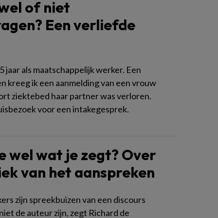
wel of niet
agen? Een verliefde
25 jaar als maatschappelijk werker. Een
den kreeg ik een aanmelding van een vrouw
kort ziektebed haar partner was verloren.
huisbezoek voor een intakegesprek.
e wel wat je zegt? Over
iek van het aanspreken
kers zijn spreekbuizen van een discours
iet de auteur zijn, zegt Richard de