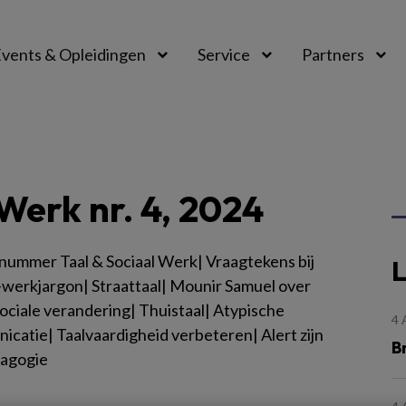
vents & Opleidingen
Service
Partners
Werk nr. 4, 2024
ummer Taal & Sociaal Werk| Vraagtekens bij
L
-werkjargon| Straattaal| Mounir Samuel over
sociale verandering| Thuistaal| Atypische
4
catie| Taalvaardigheid verbeteren| Alert zijn
B
agogie