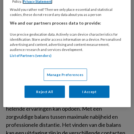
Policy.
Privacy Statement
misbruik. Bewoners, medewerkers, familieleden en
Would you rather not? Then we only place essential and statistical
relaties van bewoners kunnen bij de
cookies, these do not record any data about you as a person
vertrouwenspersoon vertrouwelijk praten over
We and our partners process data to provide:
ongewenste gedragingen van seksuele aard.
Use precise geolocation data. Actively scan device characteristics for
identification. Store and/or access information on a device. Personalised
advertising and content, advertising and content measurement,
Veilig nabij
audience research and services development.
List of Partners (vendors)
Het thema van dit nummer, afstand
Manage Preferences
en nabijheid in de hulpverlening, wilde ik aangrijpen
om een pleidooi houden voor het belang van
nabijheid in een professionele relatie. Ik doel op een
Reject All
I Accept
werkrelatie waarin de cliënt nieuwe, positieve en
helende ervaringen kan opdoen. Met een
zorgvuldige balans tussen maximale nabijheid en
professionele distantie. Het vinden van die balans
kan een uitdaging zijn in de verschillende contacten