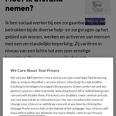
nemen?
Ik ben sociaal werker bij een zorgaanbieder. Ik ben
betrokken bij de diverse hulp- en zorgvragen op het
gebied van wonen, werken en activeren van mensen
met een verstandelijke beperking. Zij variëren in
niveau van een lichte tot een zeer ernstige
beperking. De woonwensen zijn dan ook
verschillend; van zeer intensieve 24 uurszorg tot
We Care About Your Privacy
enkele uren begeleiding per dag. Met de ouders en
als het kan met de toekomstige bewoners heb ik
We and our
887
partners store and access personal data, like browsing
data or unique identifiers, on your device. Selecting I Accept enables
vanaf aanmelding voor zorg tot aan plaatsing vrij
tracking technologies to support the purposes shown under we and our
partners process data to provide. Selecting Reject All or withdrawing your
frequent contact. Gedurende hun verblijf in de
consent will disable them. If trackers are disabled, some content and ads
organisatie kunnen ouders en familieleden een
you see may not be as relevant to you. You can resurface this menu to
change your choices or withdraw consent at any time by clicking the
beroep doen op sociaal werkers. Behalve sociaal
Manage Preferences link on the bottom of the webpage. Your choices will
werker ben ik ook vertrouwenspersoon seksueel
have effect within our Website. For more details, refer to our Privacy