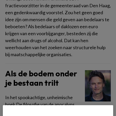
fractievoorzitter in de gemeenteraad van Den Haag,
een gedenkwaardig voorstel. Zou het geen goed
idee zijn om mensen die geld geven aan bedelaars te
beboeten? Als bedelaars of daklozen een euro
krijgen van een voorbijganger, besteden zij die
wellicht aan drugs of alcohol. Dat kan hen
weerhouden van het zoeken naar structurele hulp
bij maatschappelijke organisaties.
Als de bodem onder
je bestaan trilt
In het spookachtige, unheimische
boek De filosofie van de apocalyps
stelt filosofe Lisa Doeland dat het einde van de