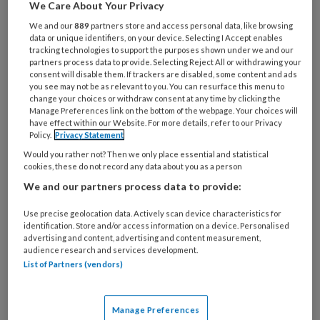
wereld zoals wij die kennen niet met een grote klap
We Care About Your Privacy
komt, maar sluipenderwijs. Niet door een botsende
We and our
889
partners store and access personal data, like browsing
data or unique identifiers, on your device. Selecting I Accept enables
asteroïde, maar geleidelijk en door toedoen van
tracking technologies to support the purposes shown under we and our
onszelf. Als een soort langgerekte suïcide van mens
partners process data to provide. Selecting Reject All or withdrawing your
consent will disable them. If trackers are disabled, some content and ads
en samenleving. Wie goed kijkt, ziet daarvan al
you see may not be as relevant to you. You can resurface this menu to
change your choices or withdraw consent at any time by clicking the
langer tekenen. Werelden van dieren, insecten,
Manage Preferences link on the bottom of the webpage. Your choices will
planten en mensen, zoals van vluchtelingen in de
have effect within our Website. For more details, refer to our Privacy
Policy.
Privacy Statement
Middellandse Zee: ze houden op te bestaan. De
Would you rather not? Then we only place essential and statistical
klimaatcrisis is daarom een existentiële crisis.
cookies, these do not record any data about you as a person
We and our partners process data to provide:
Ecologische crisis:
Use precise geolocation data. Actively scan device characteristics for
identification. Store and/or access information on a device. Personalised
er is geen energie
advertising and content, advertising and content measurement,
audience research and services development.
meer voor
List of Partners (vendors)
Vanuit het sociaal werk wordt vaak gezegd of in
Manage Preferences