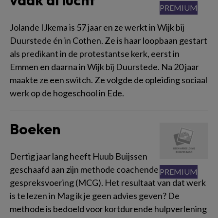
vaak al lucht’
Jolande IJkema is 57 jaar en ze werkt in Wijk bij
Duurstede én in Cothen. Ze is haar loopbaan gestart
als predikant in de protestantse kerk, eerst in
Emmen en daarna in Wijk bij Duurstede. Na 20 jaar
maakte ze een switch. Ze volgde de opleiding sociaal
werk op de hogeschool in Ede.
Boeken
Dertig jaar lang heeft Huub Buijssen
geschaafd aan zijn methode coachende
gespreksvoering (MCG). Het resultaat van dat werk
is te lezen in Mag ik je geen advies geven? De
methode is bedoeld voor kortdurende hulpverlening