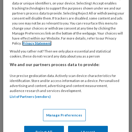
data or unique identifiers, on your device. Selecting I Accept enables
tracking technologies to support the purposes shown under we and our
Weten is nog geen
partners process data to provide. Selecting Reject All or withdrawing your
consent will disable them. If trackers are disabled, some content and ads
you see may not be as relevant to you. You can resurface this menu to
doen
change your choices or withdraw consent at any time by clicking the
Manage Preferences link on the bottom of the webpage. Your choices will
have effect within our Website. For more details, refer to our Privacy
Goede samenwerking tussen ouders en
Policy.
Privacy Statement
pleegouders helpt pleegkinderen op te groeien in
Would you rather not? Then we only place essential and statistical
cookies, these do not record any data about you as a person
twee families en voorkomt breakdowns. Het klinkt
We and our partners process data to provide:
als een open deur, maar weten is nog geen doen.
Vaak is de relatie broos en daardoor kan
Use precise geolocation data. Actively scan device characteristics for
identification. Store and/or access information on a device. Personalised
handelingsverlegenheid een rol spelen. Hoe kunnen
advertising and content, advertising and content measurement,
sociaal werkers in de pleegzorg de samenwerking
audience research and services development.
List of Partners (vendors)
versterken en stimuleren?
Manage Preferences
Aan het werk vanuit
een uitkering
Reject All
I Accept