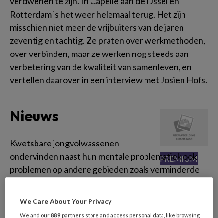
verdwenen te zijn. In Capelle aan de IJssel en
Rotterdam is het weer helemaal terug. Het zijn
misschien niet meer de vrijbuiters van de jaren
zeventig en tachtig. Ze praten over werkmethoden,
over verbinden, maar ze werken nog steeds aan
verbetering van de kwaliteit van samenleven, en
vertellen daarover in een interview met Josien Hofs.
Nieuws
Kwetsbare jongvolwassenen
ondervinden naast hun mentale problematiek ook
problemen op andere gebieden zoals verminderde
studieprestaties of voortijdige studie-uitval,
werkloosheid, eenzaamheid en financiële druk of
We Care About Your Privacy
armoede.
We and our
889
partners store and access personal data, like browsing