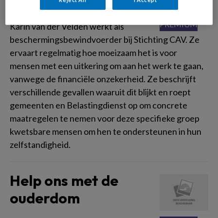
Karin van der Velden werkt als
beschermingsbewindvoerder bij Stichting CAV. Ze
ervaart regelmatig hoe moeizaam het is voor
mensen met een uitkering om aan het werk te gaan,
vanwege de financiële onzekerheid. Ze beschrijft
verschillende gevallen waaruit dit blijkt en roept
gemeenten en Belastingdienst op om concrete
maatregelen te nemen voor deze specifieke groep
kwetsbare mensen om hen te ondersteunen in hun
zelfstandigheid.
Help ons met de
ouderdom