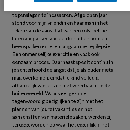
de ouders. Steeds opnieuw krijgen zij nieuwe
tegenslagen te incasseren. Afgelopen jaar
stond voor mijn vriendin en haar man in het
teken van de aanschaf van een rolstoel, het
laten aanpassen van een korset en arm- en
beenspalken en leren omgaan met epilepsie.
Een onmenselijke exercitie en vaak ook
eenzaam proces. Daarnaast speelt continu in
je achterhoofd de angst dat je als ouder niets
mag overkomen, omdat je kind volledig
afhankelijk van je is en niet weerbaar is in de
buitenwereld. Waar veel gezinnen
tegenwoordig bezig lijken te zijn met het
plannen van (dure) vakanties en het
aanschaffen van materiële zaken, worden zij
teruggeworpen op waar het eigenlijk in het