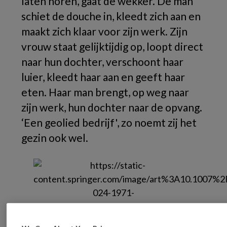
laten horen, gaat de wekker. De man
schiet de douche in, kleedt zich aan en
maakt zich klaar voor zijn werk. Zijn
vrouw staat gelijktijdig op, loopt direct
naar hun dochter, verschoont haar
luier, kleedt haar aan en geeft haar
eten. Haar man brengt, op weg naar
zijn werk, hun dochter naar de opvang.
‘Een geolied bedrijf', zo noemt zij het
gezin ook wel.
Niet alleen de zorg voor hun dochter en