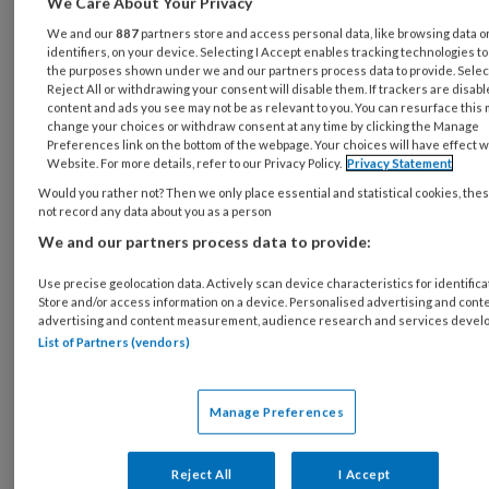
We Care About Your Privacy
oudere zoon is hard werken, ook hun relatie
We and our
887
partners store and access personal data, like browsing data o
krijgt het nodige te verduren. Tot nu toe niets
identifiers, on your device. Selecting I Accept enables tracking technologies t
the purposes shown under we and our partners process data to provide. Selec
ongewoons zou je denken, maar hun lieve,
Reject All or withdrawing your consent will disable them. If trackers are disab
prachtige dochter die onlangs elf jaar
content and ads you see may not be as relevant to you. You can resurface this
change your choices or withdraw consent at any time by clicking the Manage
geworden is, heeft het zeldzame Rett-
Preferences link on the bottom of the webpage. Your choices will have effect w
Website. For more details, refer to our Privacy Policy.
Privacy Statement
syndroom. Daarbij ontwikkelt een baby zich
Would you rather not? Then we only place essential and statistical cookies, the
ogenschijnlijk normaal, totdat de ontwikkeling
not record any data about you as a person
rond het tweede levensjaar stopt en weer
We and our partners process data to provide:
achteruit gaat. Kinderen met het Rett-
syndroom zijn volledig afhankelijk van hun
Use precise geolocation data. Actively scan device characteristics for identifica
Store and/or access information on a device. Personalised advertising and conte
ouders.
advertising and content measurement, audience research and services devel
List of Partners (vendors)
Ik zie, als vriendin, van dichtbij de impact van de
zorg op het hele gezin. Waar de meeste ouders
Manage Preferences
met kleine kinderen vurig verlangen naar de
tijd dat die zelfstandiger worden, vraagt een
Reject All
I Accept
zorgintensief kind vooral veel veerkracht van