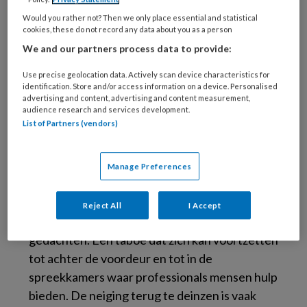
Would you rather not? Then we only place essential and statistical
cookies, these do not record any data about you as a person
We and our partners process data to provide:
Use precise geolocation data. Actively scan device characteristics for
identification. Store and/or access information on a device. Personalised
advertising and content, advertising and content measurement,
Er gaat bij de getroffene vaak een periode van
audience research and services development.
List of Partners (vendors)
ernstig psychisch lijden aan vooraf. Suïcide
heeft ook grote invloed op de omgeving:
familie, vrienden, huisarts, hulpverleners,
Manage Preferences
collega’s. Nog altijd bestaan er hardnekkige
misverstanden over. Een oorzaak daarvan is
Reject All
I Accept
dat er een taboe heerst rond suïcidale
gedachten. Een taboe dat zich kan voortzetten
tot achter de voordeur en tot in de
spreekkamers waar professionals mensen hulp
bieden. De neiging terug te deinzen is vaak