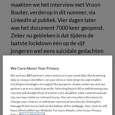
maakten we het interview met Vroon
Bouter, verderop in dit nummer, via
LinkedIn al publiek. Vier dagen later
was het document 7000 keer geopend.
Zeker nu gebleken is dat tijdens de
laatste lockdown één op de vijf
jongeren wel eens suïcidale gedachten
had, krijgt het onderwerp suïcide en
preventie meer maatschappelijke
We Care About Your Privacy
aandacht. Gelukkig. Suïcide heeft
We and our
887
partners store and access personal data, like browsing
data or unique identifiers, on your device. Selecting I Accept enables
impact.
tracking technologies to support the purposes shown under we and our
partners process data to provide. Selecting Reject All or withdrawing your
consent will disable them. If trackers are disabled, some content and ads
you see may not be as relevant to you. You can resurface this menu to
change your choices or withdraw consent at any time by clicking the
Manage Preferences link on the bottom of the webpage. Your choices will
have effect within our Website. For more details, refer to our Privacy
Policy.
Privacy Statement