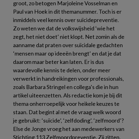
groot, zo betogen Marjoleine Vosselman en
Paul van Hoek in dit themanummer. Toch is er
inmiddels veel kennis over suïcidepreventie.
Zo weten we dat de volkswijsheid ‘wie het
zegt, het niet doet’ niet klopt. Net zomin als de
aanname dat praten over suïcidale gedachten
‘mensen maar op ideeën brengt’ en dat je dat
daarom maar beter kan laten. Er is dus
waardevolle kennis te delen, onder meer
verwerkt in handreikingen voor professionals,
zoals Barbara Stringel en collega’s die in hun
artikel uiteenzetten. Als redactie kom je bij dit
thema onherroepelijk voor heikele keuzes te
staan. Dat begint al met de vraag welk woord
je gebruikt: ‘suïcide’, ‘zelfdoding’, ‘zelfmoord’?
Else de Jonge vroeg het aan medewerkers van
Stichting 113 Zelfmoordpreventie. Zij zitten,