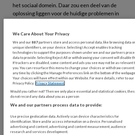
het sociaal domein. Daar zou een deel van de
oplossing liggen voor de huidige problemen in
de zorg. Sociaal Werk Nederland roept het
sociaal werk nadrukkelijk op zich hierin goed te
We Care About Your Privacy
positioneren:
https://​www.​sociaalwerkneder​
We and our
887
partners store and access personal data, like browsing data o
land.​nl/​actueel/​landelijke-akkoorden
. Terecht
unique identifiers, on your device. Selecting I Accept enables tracking
technologies to support the purposes shown under we and our partners proc
want de ontwikkelingen brengen risico’s en
data to provide. Selecting Reject All or withdrawing your consent will disable t
kansen voor het sociaal werk met zich mee.
If trackers are disabled, some content and ads you see may not be as relevant 
you. You can resurface this menu to change your choices or withdraw consent 
any time by clicking the Manage Preferences link on the bottom of the webpage
Risico’s
Your choices will have effect within our Website. For more details, refer to our
Privacy Policy.
Privacy Statement
Would you rather not? Then we only place essential and statistical cookies, the
De scheidslijn tussen zorg en welzijn is niet
do not record any data about you as a person
scherp. Voor een deel overlappen de twee
We and our partners process data to provide:
domeinen, maar er zijn ook belangrijke
Use precise geolocation data. Actively scan device characteristics for
verschillen (Verharen, 2015). En als we naar de
identification. Store and/or access information on a device. Personalised
advertising and content, advertising and content measurement, audience
geschiedenis van het sociaal werk kijken, dan
research and services development.