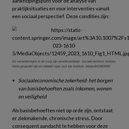
aanknopingspunt voor de analyse van
praktijksituaties en voor interventies vanuit
een sociaal perspectief. Deze condities zijn:
De veranderingen in de zorg zijn onontkoombaar. Sociaal werkers moeten
hierin proactief zijn en initiatief naar zich toe trekken. Adobe641869986
Sociaaleconomische zekerheid: het borgen
van basisbehoeften zoals inkomen, wonen
en veiligheid
Als basisbehoeften niet op orde zijn, ontstaat
er ziekmakende, chronische stress. Door
consequent aandacht te hebben voor deze