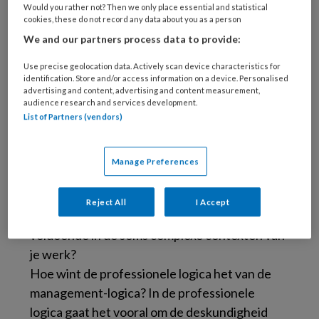
en het gat van de Donut de professionele
Would you rather not? Then we only place essential and statistical
cookies, these do not record any data about you as a person
ruimte. Het is geen tegenstelling, procedures
We and our partners process data to provide:
en regels zijn nodig om de professionele ruimte
goed te benutten. Maar soms kunnen
Use precise geolocation data. Actively scan device characteristics for
identification. Store and/or access information on a device. Personalised
procedures en regels te bureaucratisch
advertising and content, advertising and content measurement,
worden en neemt de handelingsruimte juist af.
audience research and services development.
List of Partners (vendors)
Dat is voor niemand goed: niet voor de cliënt,
niet voor de financier en niet voor de
professional. Want bureaucratie is niet alleen
Manage Preferences
vervelend het is ook duur. Vertrouwen is
goedkoper dan controleren.
Reject All
I Accept
Maar hoe gebruik je je professionele ruimte
voldoende in de soms complexe contexten van
je werk?
Hoe wint de professionele logica het van de
management-logica? In de professionele
logica gaat het vooral om de deskundigheid