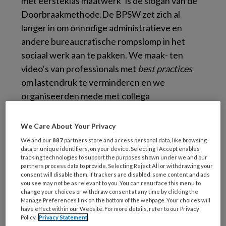
met eersteklas maatwerk’ is de slogan van de
Doorbraakmethode.De BPSW zet zich al
langer in om onnodige administratieve en
andere bureaucratische rompslomp in het
sociaal werk aan te pakken. We maak- ten
video’s van professionals met
best practices
om lastendruk te verminderen en we
organiseerden mede met collega
beroepsverenigingen, vakbonden en het
ministerie van VWS schrapsessies. Het is goed
We Care About Your Privacy
nieuws dat IPW en BPSW nu ook gaan
We and our
887
partners store and access personal data, like browsing
samenwerken om meer maatwerk en minder
data or unique identifiers, on your device. Selecting I Accept enables
tracking technologies to support the purposes shown under we and our
bureaucratie mogelijk te maken.
partners process data to provide. Selecting Reject All or withdrawing your
consent will disable them. If trackers are disabled, some content and ads
you see may not be as relevant to you. You can resurface this menu to
Professionele handelingsruimte wordt soms
change your choices or withdraw consent at any time by clicking the
met de Donut-metafoor beschreven: de
Manage Preferences link on the bottom of the webpage. Your choices will
have effect within our Website. For more details, refer to our Privacy
Donut bevat de regels, wetten en procedures
Policy.
Privacy Statement