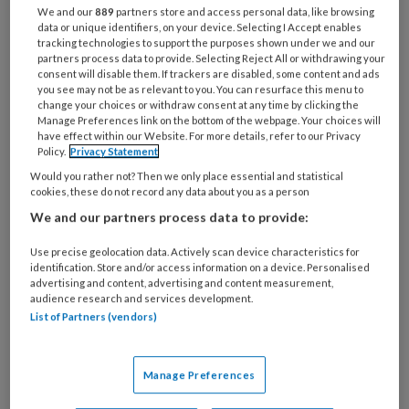
En de decentralisaties? Die beoogden de
We and our
889
partners store and access personal data, like browsing
data or unique identifiers, on your device. Selecting I Accept enables
discretionaire ruimte van sociaal werkers te
tracking technologies to support the purposes shown under we and our
bevorderen, ruimte die ook gebruikt had
partners process data to provide. Selecting Reject All or withdrawing your
consent will disable them. If trackers are disabled, some content and ads
kunnen worden om meer agenderend en
you see may not be as relevant to you. You can resurface this menu to
activistisch te werk te gaan. Dat sociaal
change your choices or withdraw consent at any time by clicking the
Manage Preferences link on the bottom of the webpage. Your choices will
werkers in de wijkteams sinds de
have effect within our Website. For more details, refer to our Privacy
Policy.
Privacy Statement
decentralisaties veel dichter bij de
Would you rather not? Then we only place essential and statistical
beleidsmakers zitten, was ook te benutten
cookies, these do not record any data about you as a person
geweest voor meer beleidsbeïnvloeding. Maar
We and our partners process data to provide:
de decentralisaties brachten doorgaans juist
minder discretionaire ruimte voor de
Use precise geolocation data. Actively scan device characteristics for
identification. Store and/or access information on a device. Personalised
professional. Er kwam aanzienlijk meer
advertising and content, advertising and content measurement,
audience research and services development.
(administratieve) verantwoordingsplicht en
List of Partners (vendors)
sociaal werkers werden vaker uitvoerders van
gemeentelijk beleid. Daarbij werden veel van
hen ambtenaar en legden de bijbehorende eed
Manage Preferences
af. Dat maakte het er niet gemakkelijker op zich