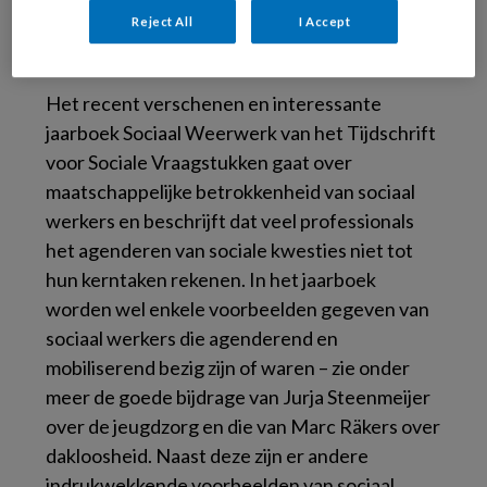
kritisch te verhouden tot het gemeentelijk
Reject All
I Accept
beleid.
Het recent verschenen en interessante
jaarboek Sociaal Weerwerk van het Tijdschrift
voor Sociale Vraagstukken gaat over
maatschappelijke betrokkenheid van sociaal
werkers en beschrijft dat veel professionals
het agenderen van sociale kwesties niet tot
hun kerntaken rekenen. In het jaarboek
worden wel enkele voorbeelden gegeven van
sociaal werkers die agenderend en
mobiliserend bezig zijn of waren – zie onder
meer de goede bijdrage van Jurja Steenmeijer
over de jeugdzorg en die van Marc Räkers over
dakloosheid. Naast deze zijn er andere
indrukwekkende voorbeelden van sociaal