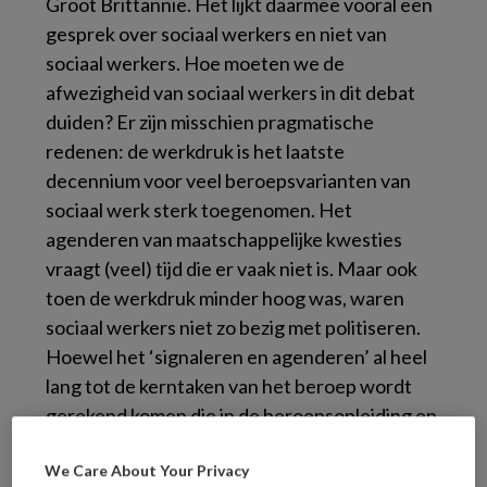
Groot Brittannië. Het lijkt daarmee vooral een
gesprek
over
sociaal werkers en niet
van
sociaal werkers. Hoe moeten we de
afwezigheid van sociaal werkers in dit debat
duiden? Er zijn misschien pragmatische
redenen: de werkdruk is het laatste
decennium voor veel beroepsvarianten van
sociaal werk sterk toegenomen. Het
agenderen van maatschappelijke kwesties
vraagt (veel) tijd die er vaak niet is. Maar ook
toen de werkdruk minder hoog was, waren
sociaal werkers niet zo bezig met politiseren.
Hoewel het ‘signaleren en agenderen’ al heel
lang tot de kerntaken van het beroep wordt
gerekend komen die in de beroepsopleiding en
de beroepspraktijk nauwelijks van de grond.
We Care About Your Privacy