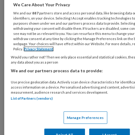
We Care About Your Privacy
Als je vragen hebt, kun je uiteraard via ons
We and our
887
partners store and access personal data, like browsing data 
spreekuur contact zoeken. Daarnaast horen
identifiers, on your device. Selecting I Accept enables tracking technologies t
we graag hoe we ons werk voor jullie nog beter
purposes shown under we and our partners process data to provide. Selecting 
withdrawing your consent will disable them. If trackers are disabled, some co
kunnen doen. We krijgen al veel reacties van
see may not be as relevant to you. You can resurface this menu to change your
withdraw consent at any time by clicking the Manage Preferences link on the 
jullie. Heb je zorgen, ideeën of adviezen, laat
webpage. Your choices will have effect within our Website. For more details, re
het ons weten. Heb je behoefte aan (digitale)
Policy.
Privacy Statement
vormen van ontmoeting met collega’s, zoek
Would you rather not? Then we only place essential and statistical cookies, the
any data about you as a person
contact met ons. Wij kunnen organiseren en
We and our partners process data to provide:
faciliteren. Je kunt contact met ons opnemen
via info@bpsw.nl.
Use precise geolocation data. Actively scan device characteristics for identifica
access information on a device. Personalised advertising and content, advertis
measurement, audience research and services development.
We wensen jullie in deze spannende tijd veel
List of Partners (vendors)
sterkte, voldoende energie en behoud van
gezondheid toe.
Manage Preferences
Namens het bestuur en bureau van de BPSW,
Reject All
I Accept