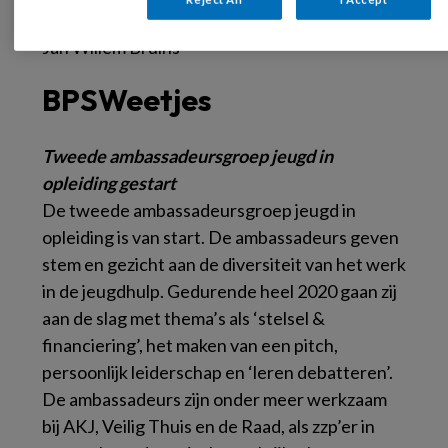
Jan Laurier
Jan Willem Bruins
BPSWeetjes
Tweede ambassadeursgroep jeugd in
opleiding gestart
De tweede ambassadeursgroep jeugd in
opleiding is van start. De ambassadeurs geven
stem en gezicht aan de diversiteit van het werk
in de jeugdhulp. Gedurende heel 2020 gaan zij
aan de slag met thema’s als ‘stelsel &
financiering’, het maken van een pitch,
persoonlijk leiderschap en ‘leren debatteren’.
De ambassadeurs zijn onder meer werkzaam
bij AKJ, Veilig Thuis en de Raad, als zzp’er in