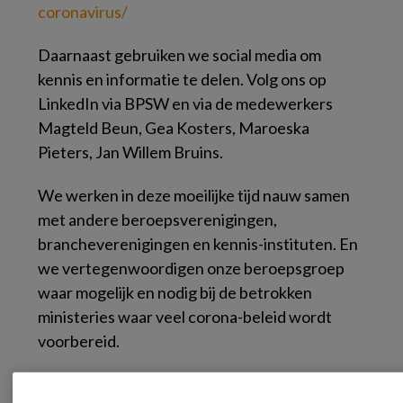
coronavirus/​
Daarnaast gebruiken we social media om
kennis en informatie te delen. Volg ons op
LinkedIn via BPSW en via de medewerkers
Magteld Beun, Gea Kosters, Maroeska
Pieters, Jan Willem Bruins.
We werken in deze moeilijke tijd nauw samen
met andere beroepsverenigingen,
brancheverenigingen en kennis-instituten. En
we vertegenwoordigen onze beroepsgroep
waar mogelijk en nodig bij de betrokken
ministeries waar veel corona-beleid wordt
voorbereid.
Wil je iets kwijt aan ons?