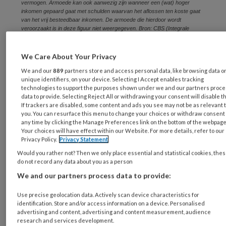
vermogen. Armoede kan ook aanwezig zijn wanneer een (wat) hoger
inkomen gepaard gaat met schulden waarvan het aflossen ten koste gaat
van het vrij besteedbaar inkomen. De armoede die hierdoor wordt
veroorzaakt is in deze figuur niet weergegeven. Bron: CBS (Integrale
inkomens- en vermogensstatistiek ’11-’17), SCP-bewerking
We Care About Your Privacy
Betekenen deze data dat het na de
We and our
889
partners store and access personal data, like browsing data o
economische crisis gevoerde beleid geen
unique identifiers, on your device. Selecting I Accept enables tracking
impact heeft gehad op armoede in Nederland?
technologies to support the purposes shown under we and our partners proc
data to provide. Selecting Reject All or withdrawing your consent will disable t
Enerzijds is de manier waarop beleidsmakers,
If trackers are disabled, some content and ads you see may not be as relevant 
uitvoerders en professionals naar armoede
you. You can resurface this menu to change your choices or withdraw consent 
any time by clicking the Manage Preferences link on the bottom of the webpage
kijken ten goede veranderd en zijn er enkele
Your choices will have effect within our Website. For more details, refer to our
Privacy Policy.
Privacy Statement
hoopgevende beleidswijzigingen in gang
Would you rather not? Then we only place essential and statistical cookies, the
gezet. Dat we in de macro-cijfers niettemin
do not record any data about you as a person
relatief weinig structurele verandering zien,
We and our partners process data to provide:
komt voort uit belangrijke beleidsfactoren die
Use precise geolocation data. Actively scan device characteristics for
(nog) niet veranderd zijn en door
identification. Store and/or access information on a device. Personalised
maatschappelijke denkbeelden over armoede.
advertising and content, advertising and content measurement, audience
research and services development.
Hieronder lichten we dat verder toe. Ook gaan