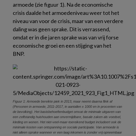
armoede (zie figuur 1). Na de economische
crisis daalde het armoedeniveau weer tot het
niveau van voor de crisis, maar van een verdere
daling was geen sprake. Dit is verrassend,
omdat er in die jaren sprake was van vrij forse
economische groei en een stijging van het
BNP.
Figuur 1: Armoede bereikte piek in 2013, maar neemt daarna flink af
(Personen in armoede, 2011-2017, in aantallen x 1000 en in procenten van
de bevolking). Het basisbehoeftenbudget omvat de minimale uitgaven van
een zelfstandig huishouden aan onvermijdbare, basale zaken als voedsel,
kleding en wonen. Het niet-veel-maar-toereikend budget includeert ook de
minimale kosten van ontspanning en sociale participatie. Van armoede is
niet alleen sprake wanneer er een laag inkomen is zonder vrij opneembaar