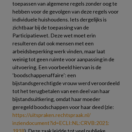
toepassen van algemene regels zonder oog te
hebben voor de gevolgen van deze regels voor
individuele huishoudens. Iets dergelijks is
zichtbaar bij de toepassing van de
Participatiewet. Deze wet moet erin
resulteren dat ook mensen met een
arbeidsbeperking werk vinden, maar laat
weinig tot geen ruimte voor aanpassing in de
uitvoering. Een voorbeeld hiervan is de
‘boodschappenaffaire’: een
bijstandsgerechtigde vrouw werd veroordeeld
tot het terugbetalen van een deel van haar
bijstandsuitkering, omdat haar moeder
geregeld boodschappen voor haar deed (zie:
https://​uitspraken.​rechtspraak.​nl/​
inziendocument?​id=​ECLI:​NL:​CRVB:​2021:​
1918
). Deze zaak leidde tot veel publieke