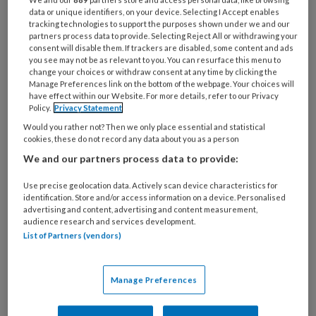
data or unique identifiers, on your device. Selecting I Accept enables
21 MAART 2022
JAN WILLEM BRUINS
tracking technologies to support the purposes shown under we and our
partners process data to provide. Selecting Reject All or withdrawing your
Wat we doen voor je
consent will disable them. If trackers are disabled, some content and ads
you see may not be as relevant to you. You can resurface this menu to
professie
change your choices or withdraw consent at any time by clicking the
Manage Preferences link on the bottom of the webpage. Your choices will
have effect within our Website. For more details, refer to our Privacy
Policy.
Privacy Statement
21 MAART 2022
JAN WILLEM BRUINS
Would you rather not? Then we only place essential and statistical
Meer
cookies, these do not record any data about you as a person
We and our partners process data to provide:
handelingsruimte
met
Use precise geolocation data. Actively scan device characteristics for
identification. Store and/or access information on a device. Personalised
Doorbraakmethode
advertising and content, advertising and content measurement,
audience research and services development.
en beroepscode
List of Partners (vendors)
Manage Preferences
21 MAART 2022
JAN WILLEM BRUINS
Het wordt een