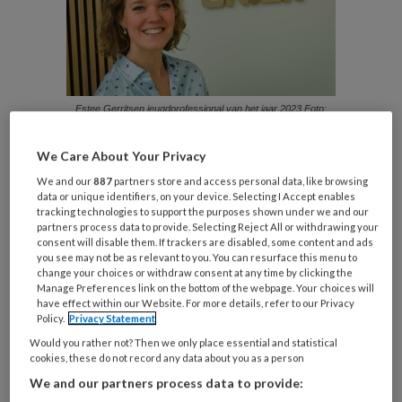
Estee Gerritsen jeugdprofessional van het jaar 2023 Foto:
Peter Drent
We Care About Your Privacy
Estée Gerritsen (24) is als pedagoge
We and our
887
partners store and access personal data, like browsing
gespecialiseerd in handicapacceptatie. Ik help
data or unique identifiers, on your device. Selecting I Accept enables
tracking technologies to support the purposes shown under we and our
kinderen en tieners bij het hebben van een
partners process data to provide. Selecting Reject All or withdrawing your
beperking. Bij dat proces betrek ik vaak de
consent will disable them. If trackers are disabled, some content and ads
you see may not be as relevant to you. You can resurface this menu to
ouders en de rest van het gezin.’ De hulpvraag
change your choices or withdraw consent at any time by clicking the
kan divers zijn, legt ze uit.
Manage Preferences link on the bottom of the webpage. Your choices will
have effect within our Website. For more details, refer to our Privacy
Policy.
Privacy Statement
‘Maar het begint vaak met het erkennen van
Would you rather not? Then we only place essential and statistical
de handicap.’ Neem het meisje uit een ‘heel
cookies, these do not record any data about you as a person
warm gezin’ dat ze begeleidde. ‘Zij heeft twee
We and our partners process data to provide: