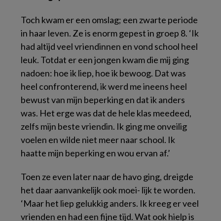
Toch kwam er een omslag; een zwarte periode
in haar leven. Ze is enorm gepest in groep 8. ‘Ik
had altijd veel vriendinnen en vond school heel
leuk. Totdat er een jongen kwam die mij ging
nadoen: hoe ik liep, hoe ik bewoog. Dat was
heel confronterend, ik werd me ineens heel
bewust van mijn beperking en dat ik anders
was. Het erge was dat de hele klas meedeed,
zelfs mijn beste vriendin. Ik ging me onveilig
voelen en wilde niet meer naar school. Ik
haatte mijn beperking en wou ervan af.’
Toen ze even later naar de havo ging, dreigde
het daar aanvankelijk ook moei- lijk te worden.
‘Maar het liep gelukkig anders. Ik kreeg er veel
vrienden en had een fijne tijd. Wat ook hielp is