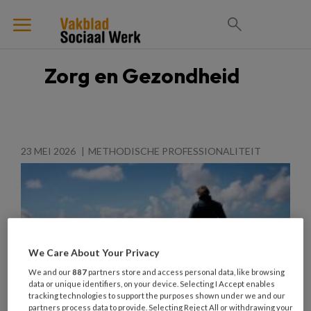
Zorg en Gezondheid
23 MEI 2026
METHODISCHE PROFESSIONALITEIT
We Care About Your Privacy
We and our
887
partners store and access personal data, like browsing
data or unique identifiers, on your device. Selecting I Accept enables
tracking technologies to support the purposes shown under we and our
partners process data to provide. Selecting Reject All or withdrawing your