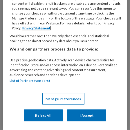
consent will disable them. If trackers are disabled, some content and ads
you see may not be as relevant to you. You can resurface this menu to
change your choices or withdraw consent at any time by clicking the
Manage Preferences link on the bottom of the webpage. Your choices will
Multimethodisch werken Werken
have effect within our Website. For more details, refer to our Privacy
Policy.
Privacy Statement
met rouw en verlies
Would you rather not? Then we only place essential and statistical
cookies, these do not record any data about you as a person
Gezondheidszorg sociaal werker Mirjam
We and our partners process data to provide:
Verwoerd-Everaarts combineert verschillende
werkwijzen en methodieken in haar benadering
Use precise geolocation data. Actively scan device characteristics for
van cliënten die kampen met rouw en verlies. Ze
identification. Store and/or access information on a device. Personalised
advertising and content, advertising and content measurement,
normaliseert reacties, helpt cliënten hun
audience research and services development.
gevoelens te begrijpen, de-medicaliseert en sluit
List of Partners (vendors)
aan bij de ambivalente gevoelens die zorg en
ondersteuning krijgen kunnen oproepen.
Manage Preferences
Reject All
I Accept