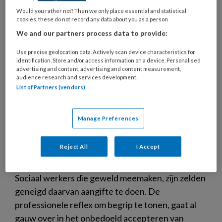
Would you rather not? Then we only place essential and statistical
cookies, these do not record any data about you as a person
We and our partners process data to provide:
Use precise geolocation data. Actively scan device characteristics for
identification. Store and/or access information on a device. Personalised
advertising and content, advertising and content measurement,
audience research and services development.
List of Partners (vendors)
Manage Preferences
Geweld tegen sociaal werkers
Begrip is waardevol, maar mag
Reject All
I Accept
niet grenzeloos zijn
Sociaal werkers die geweld meemaken, zijn zelden
geneigd daarvan aangifte te doen. De
professionele reflex om begrip te tonen, gaat al
gauw over in het onbedoeld accepteren van