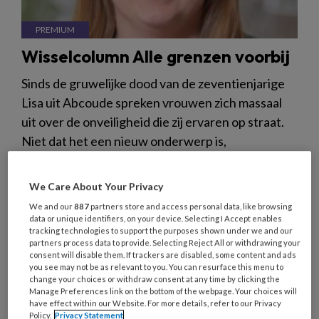
Wisselcolumn Alle grenzen voorbij
Sinds de gruwelijke dood van de zeventienjarige
Lisa uit Abcoude spreken vrouwen zich massaal
uit over de onveiligheid die zij ervaren op straat.
Niet dat het een nieuw onderwerp is,
integendeel. Maar steeds meer vrouwen ervaren
de ruimte en hebben de moed om erover te
We Care About Your Privacy
spreken.
We and our
887
partners store and access personal data, like browsing
data or unique identifiers, on your device. Selecting I Accept enables
tracking technologies to support the purposes shown under we and our
partners process data to provide. Selecting Reject All or withdrawing your
consent will disable them. If trackers are disabled, some content and ads
you see may not be as relevant to you. You can resurface this menu to
change your choices or withdraw consent at any time by clicking the
3 OKTOBER 2025
UITGELICHT
VEILIGHEID
Manage Preferences link on the bottom of the webpage. Your choices will
have effect within our Website. For more details, refer to our Privacy
Policy.
Privacy Statement