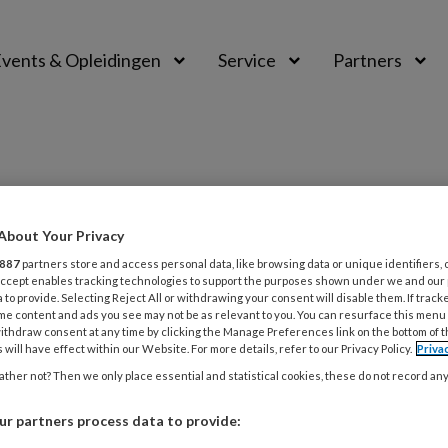
vents & Opleidingen
Service
Partners
About Your Privacy
887
partners store and access personal data, like browsing data or unique identifiers, 
 Accept enables tracking technologies to support the purposes shown under we and our
 to provide. Selecting Reject All or withdrawing your consent will disable them. If track
me content and ads you see may not be as relevant to you. You can resurface this menu
R 2025
COLUMN
VEILIGHEID
ithdraw consent at any time by clicking the Manage Preferences link on the bottom of 
column Alle grenzen voorbij
 will have effect within our Website. For more details, refer to our Privacy Policy.
Priva
ther not? Then we only place essential and statistical cookies, these do not record an
gruwelijke dood van de zeventienjarige Lisa uit
spreken vrouwen zich massaal uit over de
r partners process data to provide:
eid die zij ervaren op straat. Niet dat het een