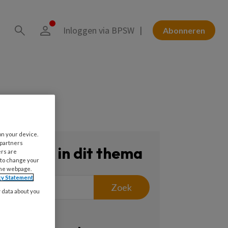
Inloggen via BPSW
Abonneren
on your device.
 partners
Zoeken in dit thema
ers are
 to change your
the webpage.
cy Statement
Zoek
y data about you