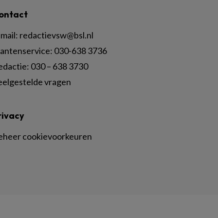
ontact
mail:
redactievsw@bsl.nl
lantenservice: 030-638 3736
edactie: 030 – 638 3730
eelgestelde vragen
rivacy
eheer cookievoorkeuren