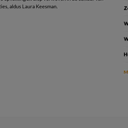
ties, aldus Laura Keesman.
Z
W
W
H
M