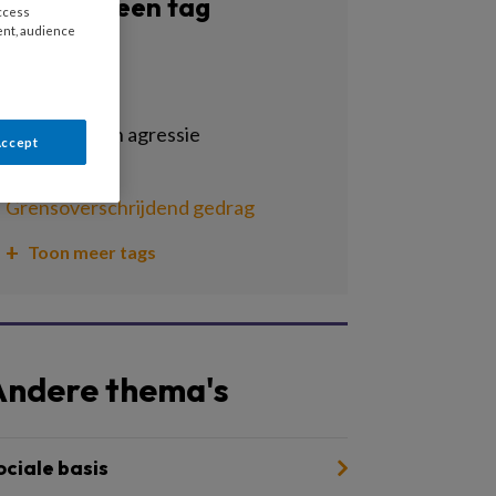
Filter op een tag
access
ent, audience
Alle tags
ethiek
geweld en en agressie
Accept
gezinshulp
grensoverschrijdend gedrag
Toon meer tags
Andere thema's
ociale basis