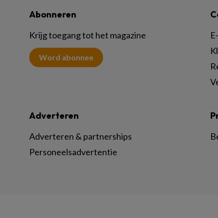
Abonneren
C
Krijg toegang tot het magazine
E-
K
Word abonnee
R
V
Adverteren
P
Adverteren & partnerships
B
Personeelsadvertentie