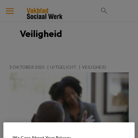
Veiligheid
3 OKTOBER 2025
UITGELICHT
VEILIGHEID
We Care About Your Privacy