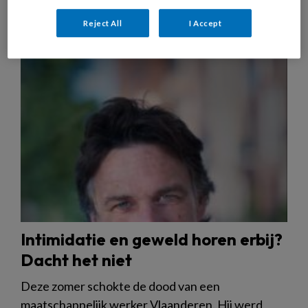
Reject All
I Accept
2 OKTOBER 2025
REDACTIONEEL
VEILIGHEID
Intimidatie en geweld horen erbij?
Dacht het niet
Deze zomer schokte de dood van een
maatschappelijk werker Vlaanderen. Hij werd