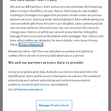
We and our
887
partners store and access personal data, like browsing
data or unique identifiers, on your device. Selecting I Accept enables
tracking technologies to support the purposes shown under we and our
Geweld tegen sociaal werkers
partners process data to provide. Selecting Reject All or withdrawing your
consent will disable them. If trackers are disabled, some content and ads
Begrip is waardevol, maar mag
you see may not be as relevant to you. You can resurface this menu to
change your choices or withdraw consent at any time by clicking the
niet grenzeloos zijn
Manage Preferences link on the bottom of the webpage. Your choices will
have effect within our Website. For more details, refer to our Privacy
Sociaal werkers die geweld meemaken, zijn zelden
Policy.
Privacy Statement
geneigd daarvan aangifte te doen. De
Would you rather not? Then we only place essential and statistical
cookies, these do not record any data about you as a person
professionele reflex om begrip te tonen, gaat al
We and our partners process data to provide:
gauw over in het onbedoeld accepteren van
grensoverschrijdend gedrag. In het sociaal werk
Use precise geolocation data. Actively scan device characteristics for
identification. Store and/or access information on a device. Personalised
wordt geweld gezien als iets dat er ‘nu eenmaal bij
advertising and content, advertising and content measurement,
hoort'. Die opvatting zit diep verweven in de
audience research and services development.
List of Partners (vendors)
cultuur van organisaties, aldus Laura Keesman.
Manage Preferences