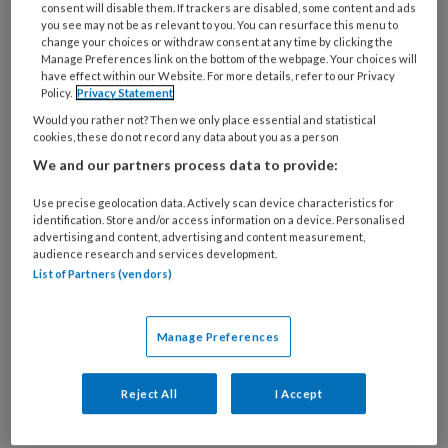
consent will disable them. If trackers are disabled, some content and ads
you see may not be as relevant to you. You can resurface this menu to
change your choices or withdraw consent at any time by clicking the
Manage Preferences link on the bottom of the webpage. Your choices will
Gastcolumn Gebarentaal en
have effect within our Website. For more details, refer to our Privacy
Policy.
Privacy Statement
anderstalige doven
Would you rather not? Then we only place essential and statistical
cookies, these do not record any data about you as a person
Stelt u zich eens voor dat u en ik met andere
We and our partners process data to provide:
mensen in een trein zitten om van plaats A naar B
te komen. In de trein, die symbool staat voor onze
Use precise geolocation data. Actively scan device characteristics for
identification. Store and/or access information on a device. Personalised
samenleving, is toegankelijkheid tot taal en
advertising and content, advertising and content measurement,
daarmee tot informatie cruciaal. Voor
audience research and services development.
List of Partners (vendors)
anderstalige doven is deze toegang vaak helemaal
niet vanzelfsprekend.
Manage Preferences
Reject All
I Accept