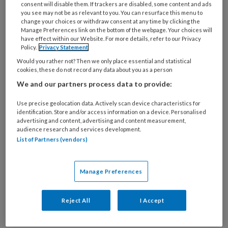
consent will disable them. If trackers are disabled, some content and ads
you see may not be as relevant to you. You can resurface this menu to
change your choices or withdraw consent at any time by clicking the
Manage Preferences link on the bottom of the webpage. Your choices will
Gastcolumn Gebarentaal en
have effect within our Website. For more details, refer to our Privacy
Policy.
Privacy Statement
anderstalige doven
Would you rather not? Then we only place essential and statistical
cookies, these do not record any data about you as a person
Stelt u zich eens voor dat u en ik met andere
We and our partners process data to provide:
mensen in een trein zitten om van plaats A naar B
te komen. In de trein, die symbool staat voor onze
Use precise geolocation data. Actively scan device characteristics for
identification. Store and/or access information on a device. Personalised
samenleving, is toegankelijkheid tot taal en
advertising and content, advertising and content measurement,
daarmee tot informatie cruciaal. Voor
audience research and services development.
List of Partners (vendors)
anderstalige doven is deze toegang vaak helemaal
niet vanzelfsprekend.
Manage Preferences
Reject All
I Accept