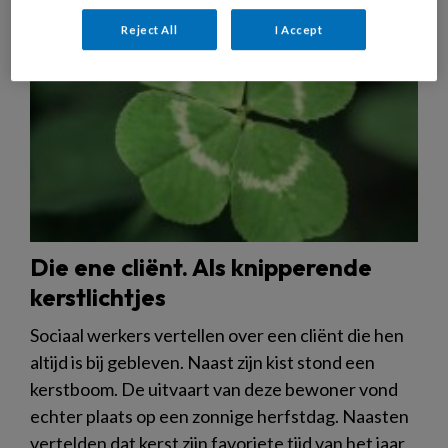
Reject All
I Accept
Die ene cliënt. Als knipperende
kerstlichtjes
Sociaal werkers vertellen over een cliënt die hen
altijd is bij gebleven. Naast zijn kist stond een
kerstboom. De uitvaart van deze bewoner vond
echter plaats op een zonnige herfstdag. Naasten
vertelden dat kerst zijn favoriete tijd van het jaar