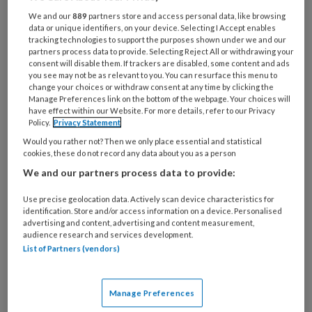
We and our
889
partners store and access personal data, like browsing
data or unique identifiers, on your device. Selecting I Accept enables
tracking technologies to support the purposes shown under we and our
Van onschatbare betekenis.
partners process data to provide. Selecting Reject All or withdrawing your
consent will disable them. If trackers are disabled, some content and ads
Sociaal werkers in de
you see may not be as relevant to you. You can resurface this menu to
change your choices or withdraw consent at any time by clicking the
verpleeghuiszorg
Manage Preferences link on the bottom of the webpage. Your choices will
have effect within our Website. For more details, refer to our Privacy
Over de grote meerwaarde van sociaal werkers
Policy.
Privacy Statement
binnen het verpleeghuis is, denkt Nienke van der
Would you rather not? Then we only place essential and statistical
cookies, these do not record any data about you as a person
Kaap, onvoldoende bekend, ook binnen de
We and our partners process data to provide:
beroepsgroep zelf. Terwijl zij daar een groot en
positief verschil kunnen maken.
Use precise geolocation data. Actively scan device characteristics for
identification. Store and/or access information on a device. Personalised
advertising and content, advertising and content measurement,
audience research and services development.
List of Partners (vendors)
30 SEPTEMBER 2023
PAS VERSCHENEN
OUDEREN
Manage Preferences