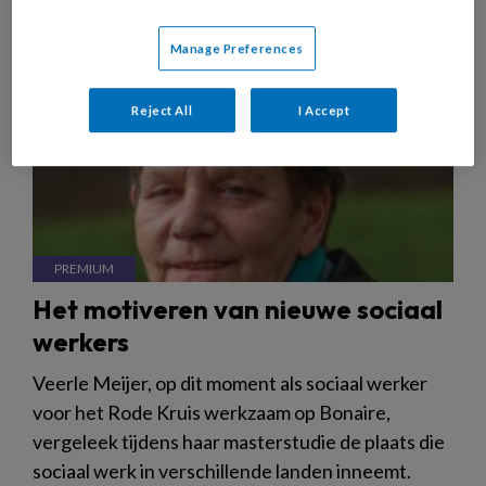
Manage Preferences
Reject All
I Accept
Het motiveren van nieuwe sociaal
werkers
Veerle Meijer, op dit moment als sociaal werker
voor het Rode Kruis werkzaam op Bonaire,
vergeleek tijdens haar masterstudie de plaats die
sociaal werk in verschillende landen inneemt.