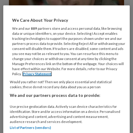
We Care About Your Privacy
‘Een plek waar alle onderzoek
We and our
889
partners store and access personal data, like browsing
naar sociaal werk samenkomt’
data or unique identifiers, on your device. Selecting I Accept enables
tracking technologies to support the purposes shown under we and our
Thomas Kampen is de eerste fulltime hoogleraar
partners process data to provide. Selecting Reject All or withdrawing your
consent will disable them. If trackers are disabled, some content and ads
Social Work. De nieuwe functie tekent het belang
you see may not be as relevant to you. You can resurface this menu to
dat wetenschap en maatschappij hechten aan
change your choices or withdraw consent at any time by clicking the
Manage Preferences link on the bottom of the webpage. Your choices will
onderzoek naar sociaal werk, zegt Kampen. ‘We
have effect within our Website. For more details, refer to our Privacy
Policy.
Privacy Statement
gaan onze studenten leren hun werk beter te
Would you rather not? Then we only place essential and statistical
begrijpen in relatie tot beleid en politiek.'
cookies, these do not record any data about you as a person
We and our partners process data to provide:
Use precise geolocation data. Actively scan device characteristics for
identification. Store and/or access information on a device. Personalised
advertising and content, advertising and content measurement,
30 JANUARI 2023
INTERNATIONAAL
OPLEIDING EN
audience research and services development.
VORMING
List of Partners (vendors)