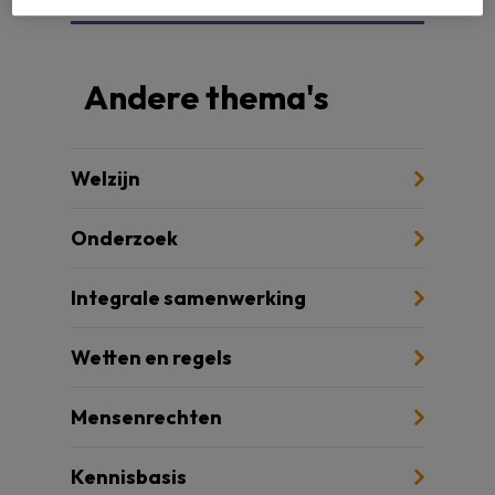
Andere thema's
Welzijn
Onderzoek
Integrale samenwerking
Wetten en regels
Mensenrechten
Kennisbasis