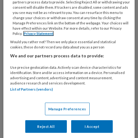
partners process data to provide. Selecting Reject All or withdrawing your
consent will disable them. If trackers are disabled, some content and ads
you see may not be as relevant to you. You can resurface this menu to
change your choices or withdraw consent at any time by clicking the
Ecosociaal werk Sociaal werk op
Manage Preferences link on the bottom of the webpage. Your choices will
have effect within our Website. For more details, refer to our Privacy
de klimaatbarricaden?
Policy.
Privacy Statement
Would you rather not? Then we only place essential and statistical
Wat betekent klimaatverandering voor het sociaal
cookies, these do not record any data about you as a person
werk? De Raad voor Volksgezondheid en
We and our partners process data to provide:
Samenleving waarschuwt voor de gevolgen van
Use precise geolocation data. Actively scan device characteristics for
klimaatverandering voor onze samenleving. Ard
identification. Store and/or access information on a device. Personalised
Sprinkhuizen, senior onderzoeker aan
advertising and content, advertising and content measurement,
audience research and services development.
Hogeschool Utrecht en klimaatactivist bij
List of Partners (vendors)
Extinction Rebellion (XR) en Jeanet de Jong,
onderzoeker en beleidsadviseur bij de BPSW,
Manage Preferences
gaan er met elkaar over in gesprek.
Reject All
I Accept