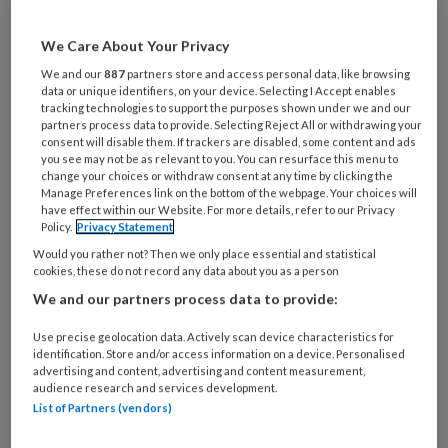
We Care About Your Privacy
We and our
887
partners store and access personal data, like browsing
data or unique identifiers, on your device. Selecting I Accept enables
Heeft de jeugd(zorg) de
tracking technologies to support the purposes shown under we and our
toekomst? Reorganisatie
partners process data to provide. Selecting Reject All or withdrawing your
consent will disable them. If trackers are disabled, some content and ads
jeugdzorg
you see may not be as relevant to you. You can resurface this menu to
change your choices or withdraw consent at any time by clicking the
Manage Preferences link on the bottom of the webpage. Your choices will
Het is alwéér onrustig in de jeugdzorg. Overheid
have effect within our Website. For more details, refer to our Privacy
en ketenpartners zijn druk doende met
Policy.
Privacy Statement
hervormingen, maar het is zeer de vraag of die tot
Would you rather not? Then we only place essential and statistical
cookies, these do not record any data about you as a person
zodanige veranderingen leiden dat de valkuilen
We and our partners process data to provide:
van de afgelopen vijftig jaar vermeden worden.
Use precise geolocation data. Actively scan device characteristics for
identification. Store and/or access information on a device. Personalised
advertising and content, advertising and content measurement,
audience research and services development.
List of Partners (vendors)
30 JANUARI 2023
WETTEN, REGELS EN ETHIEK
JEUGD
EN OPVOEDING