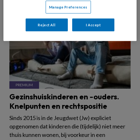
Manage Preferences
Reject All
I Accept
Gezinshuiskinderen en -ouders.
Knelpunten en rechtspositie
Sinds 2015 is in de Jeugdwet (Jw) expliciet
opgenomen dat kinderen die (tijdelijk) niet meer
thuis kunnen wonen, bij voorkeur in een