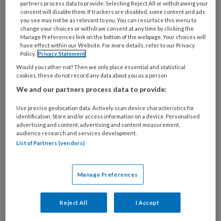
partners process data to provide. Selecting Reject All or withdrawing your
consent will disable them. If trackers are disabled, some content and ads
you see may not be as relevant to you. You can resurface this menu to
change your choices or withdraw consent at any time by clicking the
Sociaal (jongeren)werkers en
Manage Preferences link on the bottom of the webpage. Your choices will
have effect within our Website. For more details, refer to our Privacy
sociale media ‘Onlife’ present zijn
Policy.
Privacy Statement
Would you rather not? Then we only place essential and statistical
Sociaal werkers die hun vak verstaan zijn zoveel
cookies, these do not record any data about you as a person
mogelijk toegankelijk en present. Maar de online
We and our partners process data to provide:
dimensie in het leven van hedendaagse burgers is
Use precise geolocation data. Actively scan device characteristics for
omnipresent: die is overal. Wat betekent dit voor
identification. Store and/or access information on a device. Personalised
de positie van de sociaal (jongeren)werker? En
advertising and content, advertising and content measurement,
audience research and services development.
hoe verandert dit onze kijk op preventie,
List of Partners (vendors)
ontwikkeling en vorming?
Manage Preferences
Reject All
I Accept