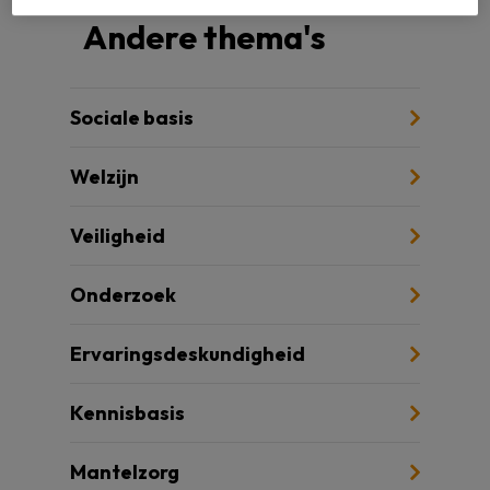
Andere thema's
Sociale basis
Welzijn
Veiligheid
Onderzoek
Ervaringsdeskundigheid
Kennisbasis
Mantelzorg