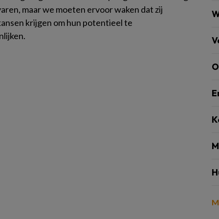
rvaren, maar we moeten ervoor waken dat zij
W
ansen krijgen om hun potentieel te
lijken.
V
O
E
K
M
H
M