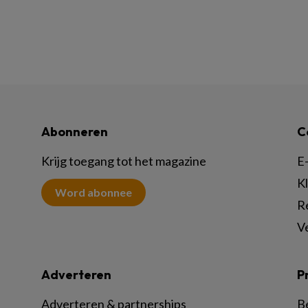
Abonneren
C
Krijg toegang tot het magazine
E-
K
Word abonnee
R
V
Adverteren
P
Adverteren & partnerships
B