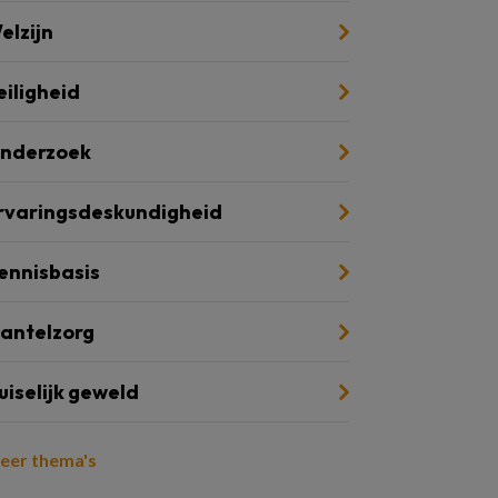
elzijn
eiligheid
nderzoek
rvaringsdeskundigheid
ennisbasis
antelzorg
uiselijk geweld
eer thema's