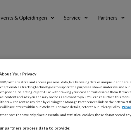
vents & Opleidingen
Service
Partners
ing
About Your Privacy
889
partners store and access personal data, like browsing data or unique identifiers, 
 Accept enables tracking technologies to support the purposes shown under we and our
 to provide. Selecting Reject All or withdrawing your consent will disable them. If track
2025
CASUÏSTIEK
MAATSCHAPPELIJKE OPVANG
me content and ads you see may not be as relevant to you. You can resurface this menu
jongen heeft geen persoonlijke
ithdraw consent at any time by clicking the Manage Preferences link on the bottom of 
 will have effect within our Website. For more details, refer to our Privacy Policy.
Priva
emen, maar een opvangprobleem’
ther not? Then we only place essential and statistical cookies, these do not record an
jeugdbeschermer bij een organisatie die
r partners process data to provide: