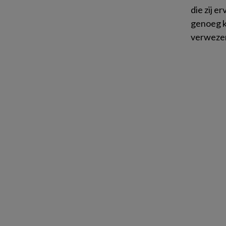
die zij e
genoeg k
verwezen