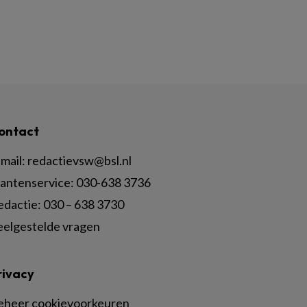
ontact
mail:
redactievsw@bsl.nl
lantenservice: 030-638 3736
edactie: 030 – 638 3730
eelgestelde vragen
rivacy
eheer cookievoorkeuren