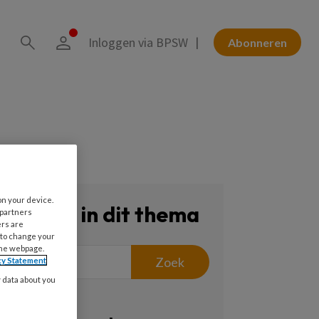
Inloggen via BPSW
Abonneren
on your device.
Zoeken in dit thema
 partners
ers are
 to change your
the webpage.
Zoek
cy Statement
y data about you