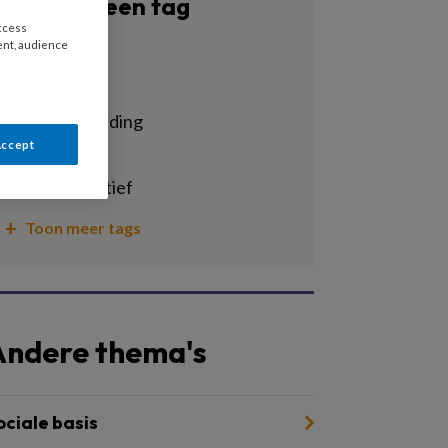
Filter op een tag
access
ent, audience
Alle tags
armoede
conflictscheiding
Accept
criminaliteit
cultuursensitief
Toon meer tags
Andere thema's
ociale basis