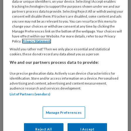
data or unique identifiers, on your device. Selecting I Accept enables
Vaderschap staat onder druk, terwijl betrokken
tracking technologies to support the purposes shown under we and our
partners process data to provide. Selecting Reject All or withdrawing your
vaderschap van groot belang is voor de gezonde
consent will disable them. If trackers are disabled, some content and ads
ontwikkeling van kinderen, gezonde
you see may not be as relevant to you. You can resurface this menu to
change your choices or withdraw consent at any time by clicking the
partnerrelaties en cohesie in de samenleving. Bob
Manage Preferences link on the bottom of the webpage. Your choices will
de Raadt, Giovanni Nobre, Toetie da Silva en
have effect within our Website. For more details, refer to our Privacy
Policy.
Privacy Statement
Anthony van de Vijver pleiten voor een
Would you rather not? Then we only place essential and statistical
herwaardering en de emancipatie van het
cookies, these do not record any data about you as a person
vaderschap en zien daarin een belangrijke rol
We and our partners process data to provide:
weggelegd voor sociaal werkers.
Use precise geolocation data. Actively scan device characteristics for
identification. Store and/or access information on a device. Personalised
advertising and content, advertising and content measurement,
audience research and services development.
List of Partners (vendors)
5 JUNI 2025
ACHTERGROND
GEHANDICAPTENZORG
Manage Preferences
Reject All
I Accept