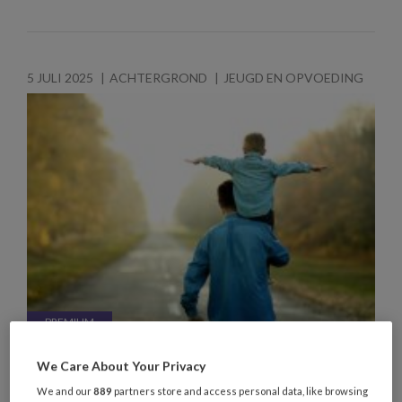
5 JULI 2025
ACHTERGROND
JEUGD EN OPVOEDING
Een opdracht voor het sociaal
We Care About Your Privacy
werk – Betrokken vaderschap
We and our
889
partners store and access personal data, like browsing