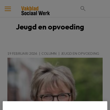
Jeugd en opvoeding
19 FEBRUARI 2026
COLUMN
JEUGD EN OPVOEDING