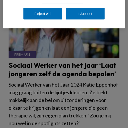
Reject All
I Accept
Sociaal Werker van het jaar ‘Laat
jongeren zelf de agenda bepalen’
Sociaal Werker van het Jaar 2024 Katie Eppenhof
mag graag buiten de lijntjes kleuren. Ze trekt
makkelijk aan de bel om uitzonderingen voor
elkaar te krijgen en laat een jongere die geen
therapie wil, zijn eigen plan trekken. ‘Zou je mij
nou wel in de spotlights zetten?'