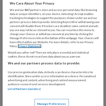
We Care About Your Privacy
We and our
887
partners store and access personal data, like browsing
data or unique identifiers, on your device. Selecting I Accept enables
Wantrouwen bestrijden
tracking technologies to support the purposes shown under we and our
partners process data to provide. Selecting Reject All or withdrawing your
consent will disable them. If trackers are disabled, some content and ads
BNN/Vara zond eind 2025 de indrukwekkende
you see may not be as relevant to you. You can resurface this menu to
serie Opgroeien met tegenwind uit (nog steeds te
change your choices or withdraw consent at any time by clicking the
Manage Preferences link on the bottom of the webpage. Your choices will
zien via NPO start). De journalisten volgden
have effect within our Website. For more details, refer to our Privacy
kinderen en jongeren in diverse gemeenten en in
Policy.
Privacy Statement
uiteenlopende opvoedsituaties.
Would you rather not? Then we only place essential and statistical
cookies, these do not record any data about you as a person
We and our partners process data to provide:
Use precise geolocation data. Actively scan device characteristics for
identification. Store and/or access information on a device. Personalised
advertising and content, advertising and content measurement,
11 OKTOBER 2024
INTERVIEW
audience research and services development.
ERVARINGSDESKUNDIGHEID
List of Partners (vendors)
Manage Preferences