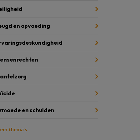
eiligheid
eugd en opvoeding
rvaringsdeskundigheid
ensenrechten
antelzorg
uïcide
rmoede en schulden
eer thema's