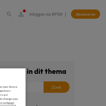
Inloggen via BPSW
Abonneren
Zoeken in dit thema
Zoek
on your device.
 partners
ers are
 to change your
the webpage.