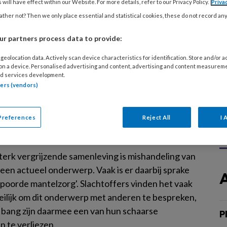
 politieke en maatschappelijke urgentie om de
 will have effect within our Website. For more details, refer to our Privacy Policy.
Priva
ichtbare terreur door psychisch geweld aan de
ther not? Then we only place essential and statistical cookies, these do not record an
stellen eindelijk gevoeld. Hulpverleners hebben
r partners process data to provide:
nis nodig van het onderliggende geweldspatroon
adelijke gevolgen ervan, aldus Sietske Dijkstra.
geolocation data. Actively scan device characteristics for identification. Store and/or 
 on a device. Personalised advertising and content, advertising and content measurem
d services development.
tners (vendors)
2025
ONDERZOEK
HUISELIJK GEWELD
Preferences
Reject All
I 
enmishandeling Als mantelzorg
oort
sterk vergrijzende samenleving is mishandeling van
een actueel onderwerp. Vaak is er daarbij sprake
spoorde mantelzorg'. Slachtoffers vinden het vaak
eilijk om dit onderwerp met anderen te bespreken,
j bang zijn daarmee een van hun schaarse
P
n te verliezen.