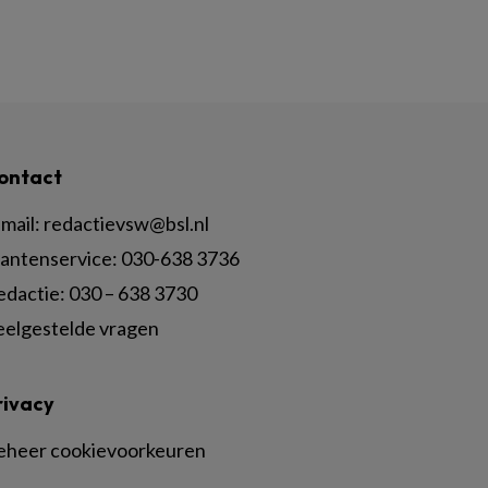
ontact
mail:
redactievsw@bsl.nl
lantenservice: 030-638 3736
edactie: 030 – 638 3730
eelgestelde vragen
rivacy
eheer cookievoorkeuren