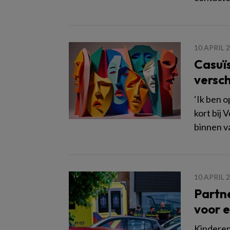
10 APRIL 
Casuïs
versch
‘Ik ben o
kort bij 
binnen v
10 APRIL 
Partn
voor e
Kinderen