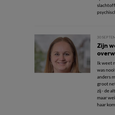
slachtoff
psychisc
30 SEPTE
Zijn w
overw
Ik weet 
was nooi
anders me
groot ne
zij - de 
maar wei
haar kom