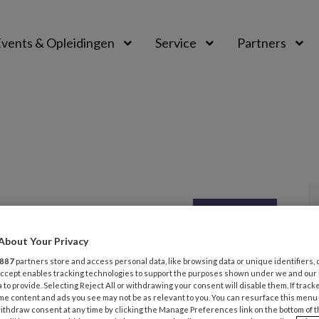
vents & Opleidingen
Service
Partners
2025
ACHTERGROND
HUISELIJK GEWELD
About Your Privacy
ische geweld Maak het
887
partners store and access personal data, like browsing data or unique identifiers, 
htbare zichtbaar
 Accept enables tracking technologies to support the purposes shown under we and our
 to provide. Selecting Reject All or withdrawing your consent will disable them. If track
me content and ads you see may not be as relevant to you. You can resurface this menu
t lange tijd achter de schermen verborgen bleef,
ithdraw consent at any time by clicking the Manage Preferences link on the bottom of 