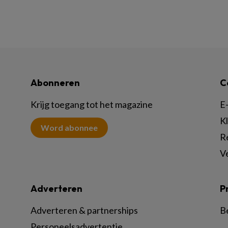
Abonneren
C
Krijg toegang tot het magazine
E-
K
Word abonnee
R
V
Adverteren
P
Adverteren & partnerships
B
Personeelsadvertentie