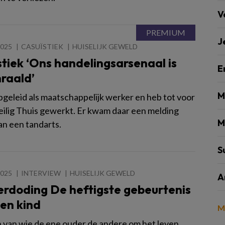
V
J
2025
CASUÏSTIEK
HUISELIJK GEWELD
tiek ‘Ons handelingsarsenaal is
E
raald’
M
pgeleid als maatschappelijk werker en heb tot voor
Veilig Thuis gewerkt. Er kwam daar een melding
M
an een tandarts.
S
2025
INTERVIEW
HUISELIJK GEWELD
A
erdoding De heftigste gebeurtenis
en kind
M
 van wie de ene ouder de andere om het leven