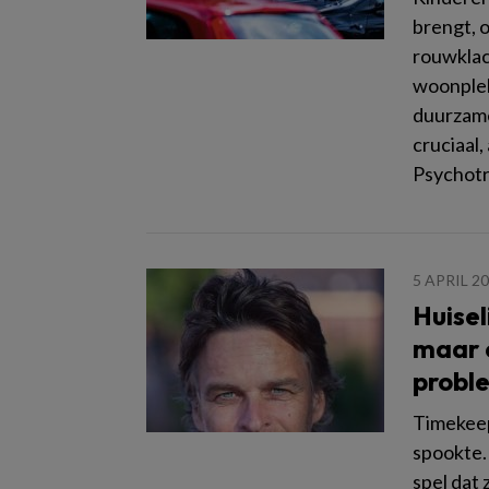
brengt, 
rouwklac
woonplek
duurzame
cruciaal,
Psychot
5 APRIL 2
Huisel
maar 
probl
Timekeep
spookte.
spel dat 