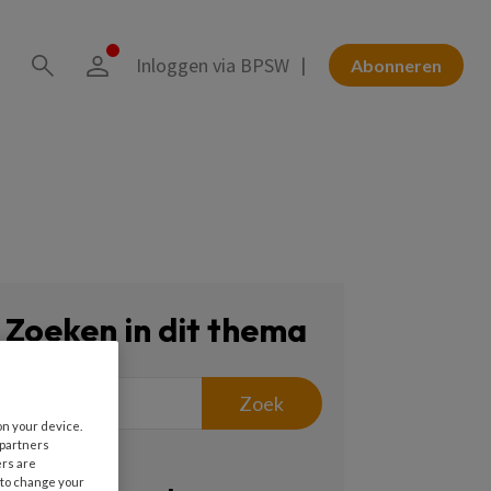
Inloggen via BPSW
Abonneren
Zoeken in dit thema
Zoek
on your device.
 partners
ers are
 to change your