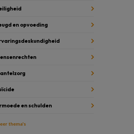
eiligheid
eugd en opvoeding
rvaringsdeskundigheid
ensenrechten
antelzorg
uïcide
rmoede en schulden
eer thema's