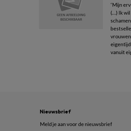
‘Mijn erv
(…) Ik wi
schamen.
bestsell
vrouwenh
eigentijd
vanuit e
Nieuwsbrief
Meld je aan voor de nieuwsbrief