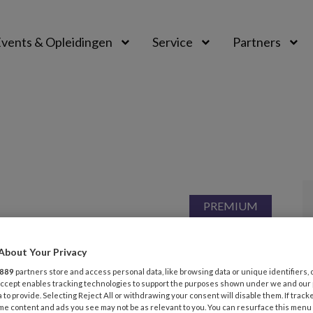
vents & Opleidingen
Service
Partners
RI 2026
CASUÏSTIEK
VEILIGHEID
 plicht en persoonlijke veiligheid
About Your Privacy
oe ik een VT-melding als mijn
889
partners store and access personal data, like browsing data or unique identifiers, 
 Accept enables tracking technologies to support the purposes shown under we and our
heid in het geding is?’
 to provide. Selecting Reject All or withdrawing your consent will disable them. If track
me content and ads you see may not be as relevant to you. You can resurface this menu