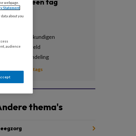
Filter op een tag
the webpage.
cy Statement
Alle tags
y data about you
bpsw
ervaringsdeskundigen
access
huiselijk geweld
ent, audience
kindermishandeling
Toon meer tags
Accept
Andere thema's
leegzorg