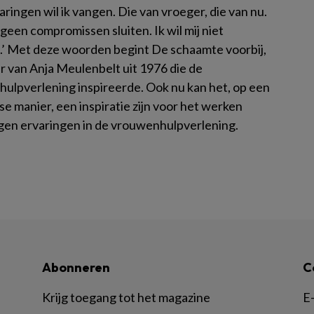
aringen wil ik vangen. Die van vroeger, die van nu.
l geen compromissen sluiten. Ik wil mij niet
’ Met deze woorden begint De schaamte voorbij,
er van Anja Meulenbelt uit 1976 die de
ulpverlening inspireerde. Ook nu kan het, op een
se manier, een inspiratie zijn voor het werken
igen ervaringen in de vrouwenhulpverlening.
Abonneren
C
Krijg toegang tot het magazine
E-