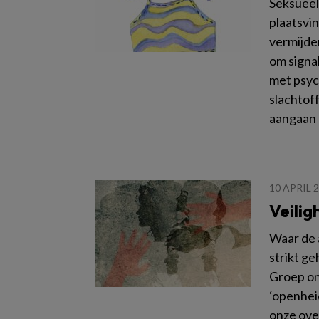
Seksueel 
plaatsvi
vermijde
om signa
met psyc
slachtof
aangaan 
10 APRIL 
Veilig
Waar de a
strikt ge
Groep on
‘openheid
onze ove