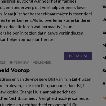
misbruik is, vooral wanneer het in families
V
ndt, een onderwerp dat veel hulpverleners liever
n. Maar juist het bespreekbaar maken is essentieel
J
len te herkennen. Als hulpverlener kun je kinderen
ho-educatie leren wat normaal is. je kunt
E
fers helpen in te zien dat nieuwe verbindingen
kan helpen bij hun hun herstel.
M
M
2025
INTERVIEW
VEILIGHEID
heid Voorop
S
dressen van de vroegere Blijf van mijn Lijf-huizen
A
heim bleven, is de ruim tien jaar oude, door Blijf
twikkelde Oranje Huis-aanpak gericht op
' en ‘zichtbaarheid'. ‘Veiligheid maak je samen, is
M
rtuiging, en zichtbaarheid en openheid zijn