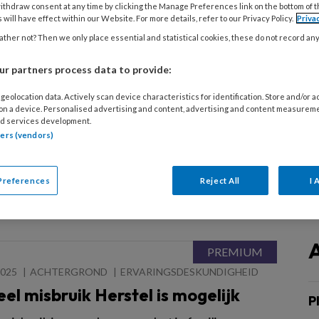
olmaatschappelijk werker begeleid ik een jongen
ithdraw consent at any time by clicking the Manage Preferences link on the bottom of 
 will have effect within our Website. For more details, refer to our Privacy Policy.
Priva
 jaar, die via Veilig Thuis bij mij is aangemeld.
ther not? Then we only place essential and statistical cookies, these do not record an
r partners process data to provide:
2025
CASUÏSTIEK
HUISELIJK GEWELD
geolocation data. Actively scan device characteristics for identification. Store and/or 
 on a device. Personalised advertising and content, advertising and content measurem
tiek ‘Ons handelingsarsenaal is
d services development.
raald’
tners (vendors)
pgeleid als maatschappelijk werker en heb tot voor
Veilig Thuis gewerkt. Er kwam daar een melding
Preferences
Reject All
I 
an een tandarts.
2025
ACHTERGROND
ERVARINGSDESKUNDIGHEID
el misbruik Herstel is mogelijk
P