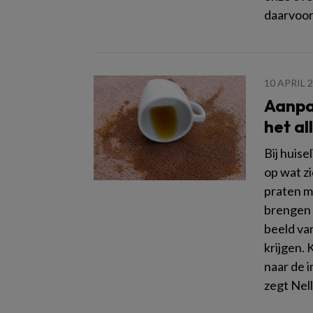
daarvoor
10 APRIL 
Aanpa
het al
Bij huis
op wat z
praten me
brengen 
beeld va
krijgen. 
naar de i
zegt Nel