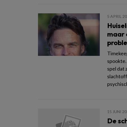
5 APRIL 2
Huisel
maar 
probl
Timekeep
spookte.
spel dat 
slachtoff
psychisc
15 JUNI 2
De sc