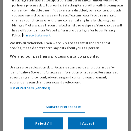
tracking technologies to support the purposes shown under we and our
partners process data to provide. Selecting Reject All or withdrawing your
consent will disable them. If trackers are disabled, some content and ads
you see may not be as relevant to you. You can resurface this menu to
change your choices or withdraw consent at any time by clicking the
Manage Preferences link on the bottom of the webpage. Your choices will
Seksueel misbruik Herstel is
have effect within our Website. For more details, refer to our Privacy
Policy.
Privacy Statement
mogelijk
Would you rather not? Then we only place essential and statistical
Seksueel misbruik is, vooral wanneer het in
cookies, these do not record any data about you as a person
We and our partners process data to provide:
families plaatsvindt, een onderwerp dat veel
hulpverleners liever vermijden. Maar juist het
Use precise geolocation data. Actively scan device characteristics for
bespreekbaar maken is essentieel om signalen te
identification. Store and/or access information on a device. Personalised
advertising and content, advertising and content measurement,
herkennen. Als hulpverlener kun je kinderen met
audience research and services development.
psycho-educatie leren wat normaal is. je kunt
List of Partners (vendors)
slachtoffers helpen in te zien dat nieuwe
verbindingen aangaan kan helpen bij hun hun
Manage Preferences
herstel.
Reject All
I Accept