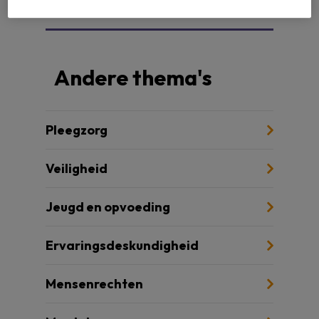
Andere thema's
Pleegzorg
Veiligheid
Jeugd en opvoeding
Ervaringsdeskundigheid
Mensenrechten