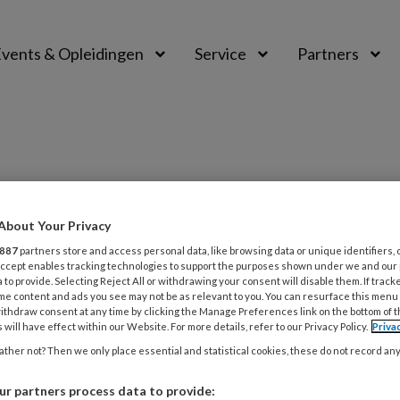
vents & Opleidingen
Service
Partners
About Your Privacy
887
partners store and access personal data, like browsing data or unique identifiers, 
 Accept enables tracking technologies to support the purposes shown under we and our
 to provide. Selecting Reject All or withdrawing your consent will disable them. If track
RI 2026
CASUÏSTIEK
VEILIGHEID
me content and ads you see may not be as relevant to you. You can resurface this menu
 plicht en persoonlijke veiligheid
ithdraw consent at any time by clicking the Manage Preferences link on the bottom of 
 will have effect within our Website. For more details, refer to our Privacy Policy.
Priva
oe ik een VT-melding als mijn
ther not? Then we only place essential and statistical cookies, these do not record an
heid in het geding is?’
r partners process data to provide: