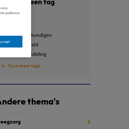
Filter op een tag
access
ent, audience
Alle tags
bpsw
ervaringsdeskundigen
Accept
huiselijk geweld
kindermishandeling
Toon meer tags
Andere thema's
leegzorg