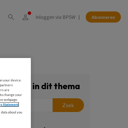
Inloggen via BPSW
Abonneren
on your device.
Zoeken in dit thema
 partners
ers are
 to change your
the webpage.
Zoek
cy Statement
y data about you