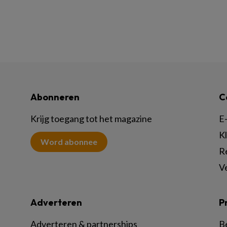
Abonneren
C
Krijg toegang tot het magazine
E-
K
Word abonnee
R
V
Adverteren
P
Adverteren & partnerships
B