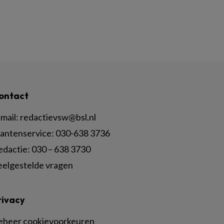
ontact
mail:
redactievsw@bsl.nl
lantenservice: 030-638 3736
edactie: 030 – 638 3730
eelgestelde vragen
rivacy
eheer cookievoorkeuren