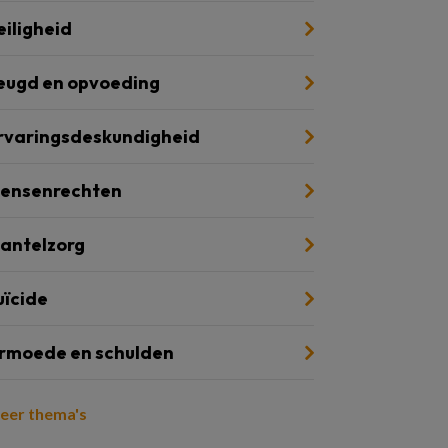
eiligheid
eugd en opvoeding
rvaringsdeskundigheid
ensenrechten
antelzorg
uïcide
rmoede en schulden
eer thema's