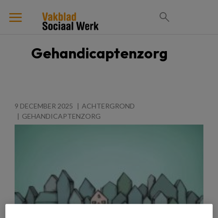
Gehandicaptenzorg
9 DECEMBER 2025
ACHTERGROND
GEHANDICAPTENZORG