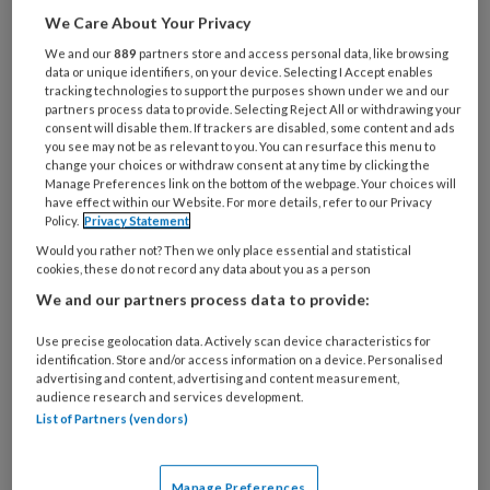
We Care About Your Privacy
We and our
889
partners store and access personal data, like browsing
data or unique identifiers, on your device. Selecting I Accept enables
tracking technologies to support the purposes shown under we and our
De spanning tussen individu en
partners process data to provide. Selecting Reject All or withdrawing your
consent will disable them. If trackers are disabled, some content and ads
gemeenschap Tussen ik en wij
you see may not be as relevant to you. You can resurface this menu to
change your choices or withdraw consent at any time by clicking the
Door de neiging om radicaal afstand te nemen van
Manage Preferences link on the bottom of the webpage. Your choices will
have effect within our Website. For more details, refer to our Privacy
eerdere ideeën over goede zorg, stevenen we af
Policy.
Privacy Statement
op een samenleving waarin we opnieuw
Would you rather not? Then we only place essential and statistical
afhankelijk worden van liefdadigheid en zorg
cookies, these do not record any data about you as a person
binnen de eigen gemeenschap. Volgens
We and our partners process data to provide:
Femmianne Bredewold moeten we de spanning
Use precise geolocation data. Actively scan device characteristics for
tussen individu en gemeenschap niet langer
identification. Store and/or access information on a device. Personalised
advertising and content, advertising and content measurement,
proberen op te heffen.
audience research and services development.
List of Partners (vendors)
Manage Preferences