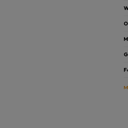
W
O
M
G
F
M