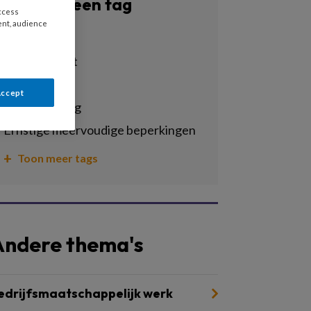
Filter op een tag
access
ent, audience
Alle tags
arbeidsmarkt
autonomie
Accept
dagbesteding
ernstige meervoudige beperkingen
Toon meer tags
Andere thema's
edrijfsmaatschappelijk werk