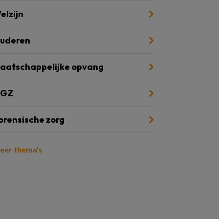
elzijn
uderen
aatschappelijke opvang
GZ
orensische zorg
eer thema's