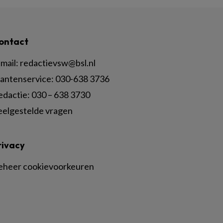
ontact
mail:
redactievsw@bsl.nl
lantenservice: 030-638 3736
edactie: 030 – 638 3730
eelgestelde vragen
rivacy
eheer cookievoorkeuren