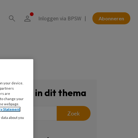
Inloggen via BPSW
Abonneren
on your device.
 partners
Zoeken in dit thema
ers are
 to change your
the webpage.
cy Statement
Zoek
y data about you