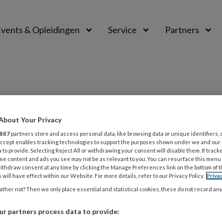
vents & Opleidingen
Service
Partners
org
About Your Privacy
887
partners store and access personal data, like browsing data or unique identifiers, 
 Accept enables tracking technologies to support the purposes shown under we and our
 to provide. Selecting Reject All or withdrawing your consent will disable them. If track
me content and ads you see may not be as relevant to you. You can resurface this menu
5
ACHTERGROND
GEHANDICAPTENZORG
ithdraw consent at any time by clicking the Manage Preferences link on the bottom of 
e cliënt Tegen alle verwachtingen
 will have effect within our Website. For more details, refer to our Privacy Policy.
Priva
ther not? Then we only place essential and statistical cookies, these do not record an
erkers vertellen over een cliënt die hen altijd is
r partners process data to provide: