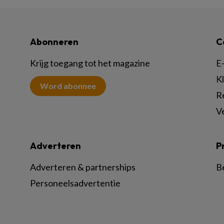
Abonneren
C
Krijg toegang tot het magazine
E-
K
Word abonnee
R
V
Adverteren
P
Adverteren & partnerships
B
Personeelsadvertentie