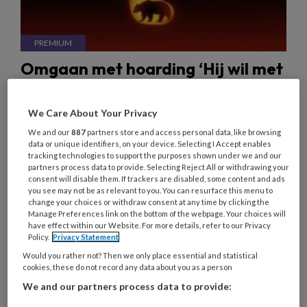
Omgaan met hoarding ‘Hij wil met
rust gelaten worden in zijn veilige
coconnetje’
We Care About Your Privacy
We and our
887
partners store and access personal data, like browsing
'Ik ben persoonlijk begeleider op een
data or unique identifiers, on your device. Selecting I Accept enables
woonlocatie. Sinds 2013 hebben we een bewoner
tracking technologies to support the purposes shown under we and our
partners process data to provide. Selecting Reject All or withdrawing your
met een matig verstandelijke beperking. Hij kan
consent will disable them. If trackers are disabled, some content and ads
niet lezen en schrijven, maar heeft wél een
you see may not be as relevant to you. You can resurface this menu to
change your choices or withdraw consent at any time by clicking the
betaalde baan bij een sociaal ontwikkelbedrijf. Hij
Manage Preferences link on the bottom of the webpage. Your choices will
is snel overprikkeld in onze drukke omgeving,
have effect within our Website. For more details, refer to our Privacy
Policy.
Privacy Statement
midden in een grote stad en met elf
Would you rather not? Then we only place essential and statistical
medebewoners. Hij heeft moeite om zijn kamer te
cookies, these do not record any data about you as a person
onderhouden, opruimen, afwassen en
We and our partners process data to provide:
schoonhouden doet hij niet. Hij is verslaafd aan