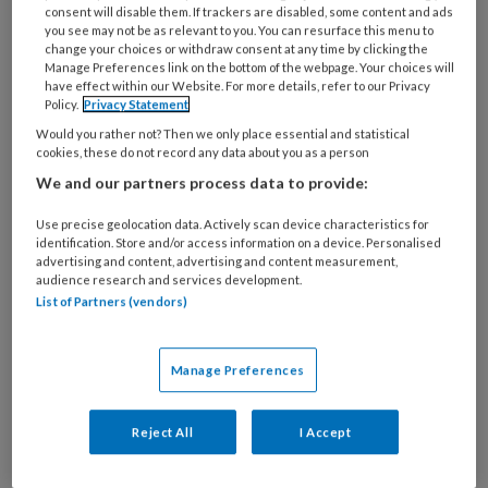
consent will disable them. If trackers are disabled, some content and ads
you see may not be as relevant to you. You can resurface this menu to
change your choices or withdraw consent at any time by clicking the
Manage Preferences link on the bottom of the webpage. Your choices will
have effect within our Website. For more details, refer to our Privacy
Erken verschillen tussen mensen
Policy.
Privacy Statement
Would you rather not? Then we only place essential and statistical
Mensen met een ernstige verstandelijke en
cookies, these do not record any data about you as a person
meervoudige beperking behoren tot de meest
We and our partners process data to provide:
gemarginaliseerde mensen van onze samenleving.
Use precise geolocation data. Actively scan device characteristics for
Waarom maakt sociale inclusie geen plaats voor
identification. Store and/or access information on a device. Personalised
advertising and content, advertising and content measurement,
hen? Dwing mensen niet langer zich aan te passen
audience research and services development.
aan een norm waar ze niet aan kunnen voldoen,
List of Partners (vendors)
betogen Simon van der Weele en Femmianne
Bredewold.
Manage Preferences
Reject All
I Accept