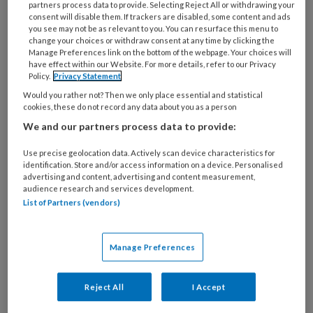
partners process data to provide. Selecting Reject All or withdrawing your
consent will disable them. If trackers are disabled, some content and ads
you see may not be as relevant to you. You can resurface this menu to
change your choices or withdraw consent at any time by clicking the
Manage Preferences link on the bottom of the webpage. Your choices will
have effect within our Website. For more details, refer to our Privacy
Policy.
Privacy Statement
Iedere stem telt
Would you rather not? Then we only place essential and statistical
cookies, these do not record any data about you as a person
Hoe zorg je dat ieders stem gehoord wordt, ook
We and our partners process data to provide:
de stem van mensen met een verstandelijke
Use precise geolocation data. Actively scan device characteristics for
beperking? In dit artikel delen we een aantal
identification. Store and/or access information on a device. Personalised
praktische tips. Over het houden van interviews,
advertising and content, advertising and content measurement,
audience research and services development.
creatieve werkvormen en samenwerking met
List of Partners (vendors)
ervaringsdeskundigen.
Manage Preferences
Reject All
I Accept