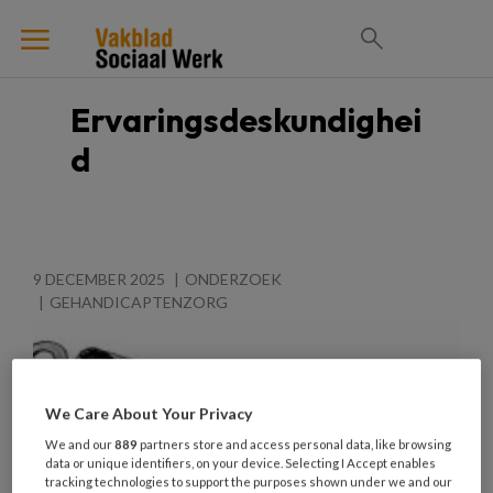
Ervaringsdeskundighei
d
9 DECEMBER 2025
ONDERZOEK
GEHANDICAPTENZORG
We Care About Your Privacy
We and our
889
partners store and access personal data, like browsing
data or unique identifiers, on your device. Selecting I Accept enables
tracking technologies to support the purposes shown under we and our