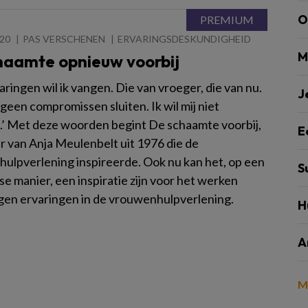
O
020
PAS VERSCHENEN
ERVARINGSDESKUNDIGHEID
M
haamte opnieuw voorbij
aringen wil ik vangen. Die van vroeger, die van nu.
J
l geen compromissen sluiten. Ik wil mij niet
’ Met deze woorden begint De schaamte voorbij,
E
er van Anja Meulenbelt uit 1976 die de
ulpverlening inspireerde. Ook nu kan het, op een
S
se manier, een inspiratie zijn voor het werken
igen ervaringen in de vrouwenhulpverlening.
H
A
M