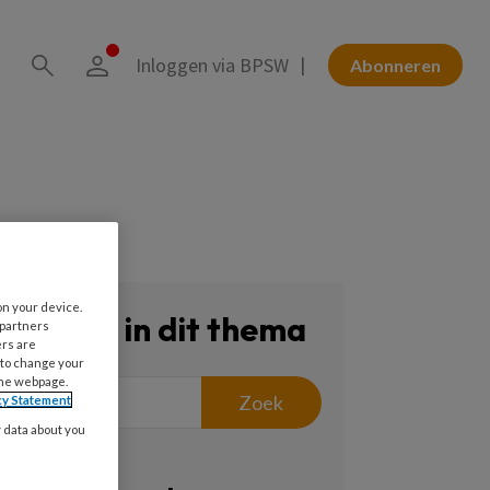
Inloggen via BPSW
Abonneren
on your device.
Zoeken in dit thema
 partners
ers are
 to change your
the webpage.
Zoek
cy Statement
y data about you