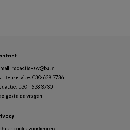
ontact
mail:
redactievsw@bsl.nl
lantenservice: 030-638 3736
edactie: 030 – 638 3730
eelgestelde vragen
rivacy
eheer cookievoorkeuren