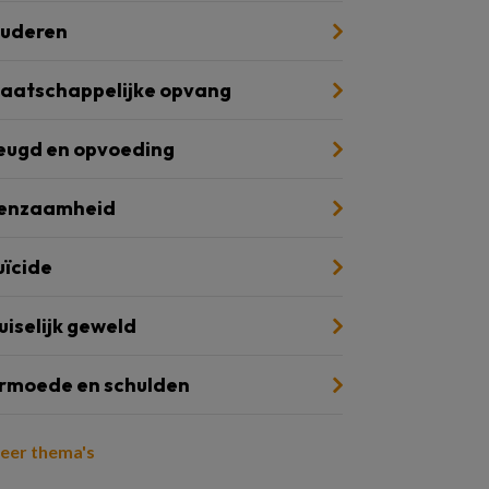
uderen
aatschappelijke opvang
eugd en opvoeding
enzaamheid
uïcide
uiselijk geweld
rmoede en schulden
eer thema's