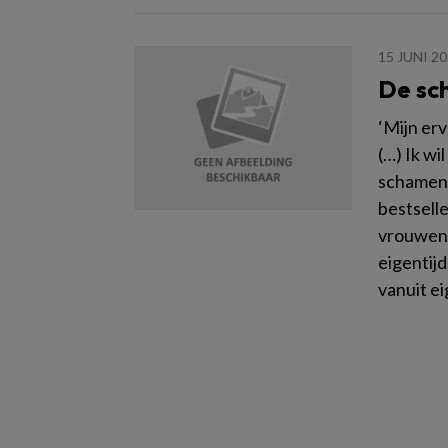
15 JUNI 2
De sc
‘Mijn erv
(…) Ik wi
schamen.
bestsell
vrouwenh
eigentijd
vanuit e