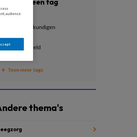
Filter op een tag
access
ent, audience
Alle tags
ervaringsdeskundigen
ggz
Accept
huiselijk geweld
jeugdhulp
Toon meer tags
Andere thema's
leegzorg