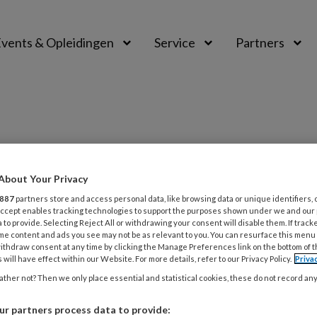
vents & Opleidingen
Service
Partners
digheid
About Your Privacy
887
partners store and access personal data, like browsing data or unique identifiers, 
 Accept enables tracking technologies to support the purposes shown under we and our
 to provide. Selecting Reject All or withdrawing your consent will disable them. If track
2025
ACHTERGROND
ERVARINGSDESKUNDIGHEID
me content and ads you see may not be as relevant to you. You can resurface this menu
el misbruik Herstel is mogelijk
ithdraw consent at any time by clicking the Manage Preferences link on the bottom of 
 will have effect within our Website. For more details, refer to our Privacy Policy.
Priva
misbruik is, vooral wanneer het in families
ther not? Then we only place essential and statistical cookies, these do not record an
ndt, een onderwerp dat veel hulpverleners liever
r partners process data to provide:
n. Maar juist het bespreekbaar maken is essentieel