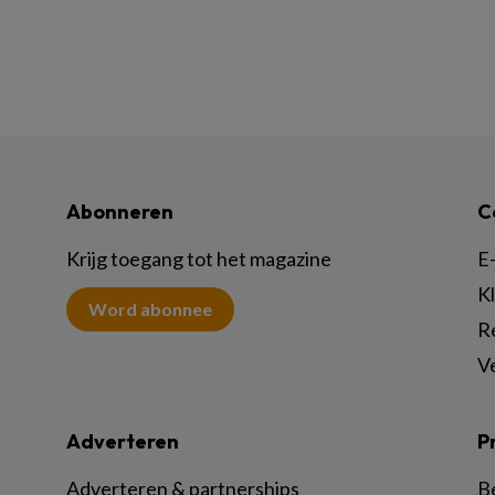
Abonneren
C
Krijg toegang tot het magazine
E-
K
Word abonnee
R
V
Adverteren
P
Adverteren & partnerships
B